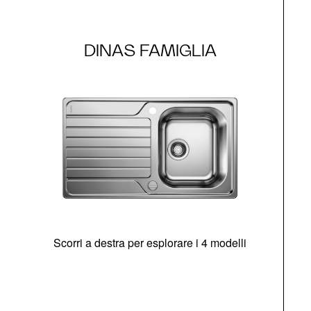
DINAS FAMIGLIA
Scorri a destra per esplorare i 4 modelli
O