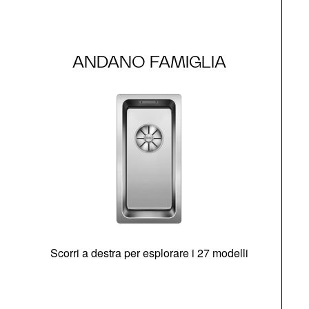
ANDANO FAMIGLIA
Scorri a destra per esplorare i 27 modelli
g