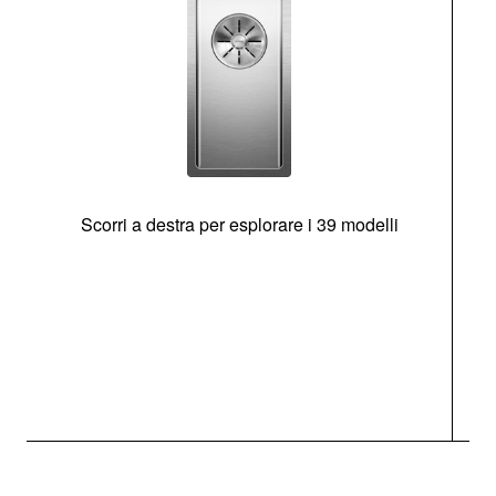
Scorri a destra per esplorare i 39 modelli
s
O