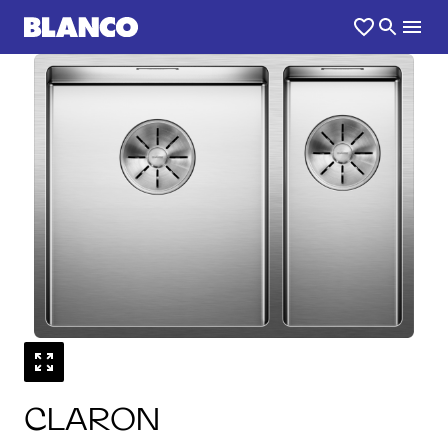
1
0
/
CLARON