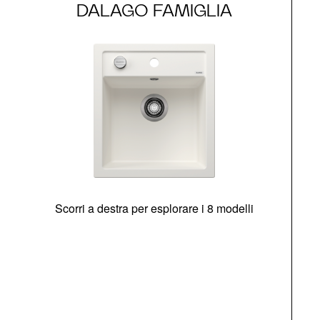
DALAGO FAMIGLIA
Scorri a destra per esplorare i 8 modelli
O