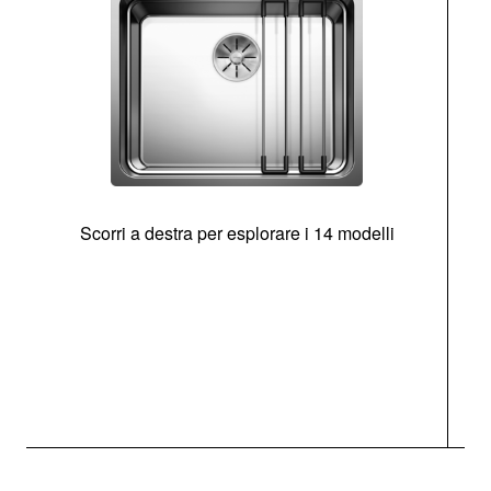
Scorri a destra per esplorare i 14 modelli
g