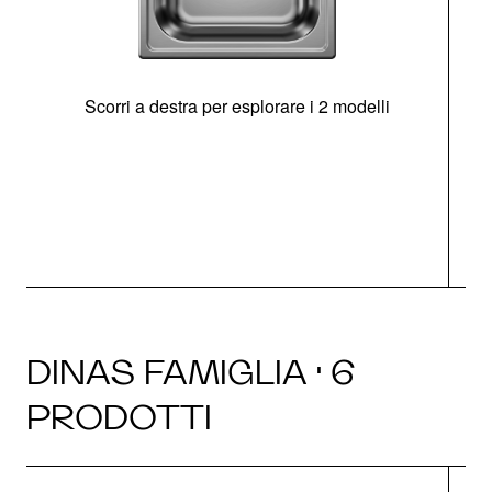
Scorri a destra per esplorare i 2 modelli
s
O
DINAS FAMIGLIA · 6
PRODOTTI