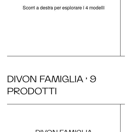
Scorri a destra per esplorare i 4 modelli
O
DIVON FAMIGLIA · 9
PRODOTTI