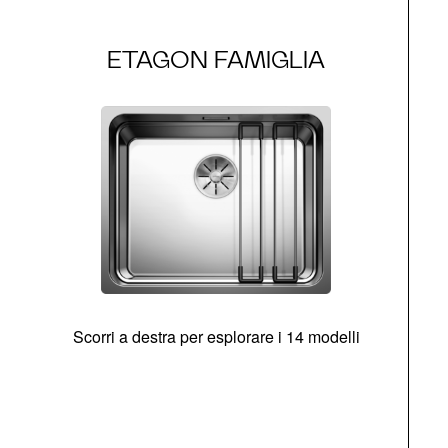
ETAGON FAMIGLIA
Scorri a destra per esplorare i 14 modelli
g