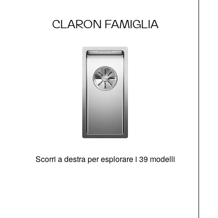
CLARON FAMIGLIA
Scorri a destra per esplorare i 39 modelli
s
O