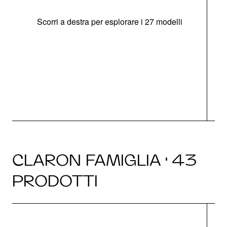
Scorri a destra per esplorare i 27 modelli
g
CLARON FAMIGLIA · 43
PRODOTTI