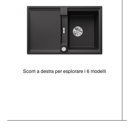
Scorri a destra per esplorare i 6 modelli
g