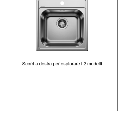
Scorri a destra per esplorare i 2 modelli
s
O