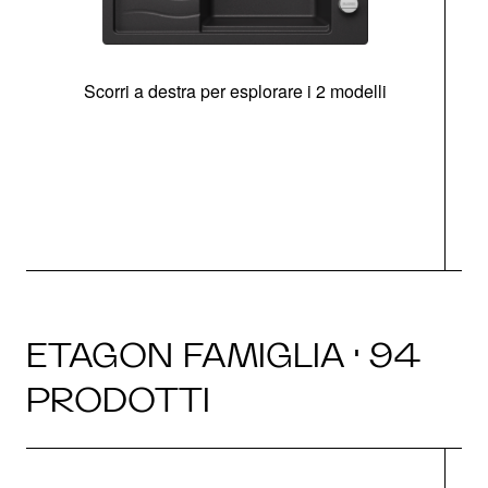
Scorri a destra per esplorare i 2 modelli
g
ETAGON FAMIGLIA · 94
PRODOTTI