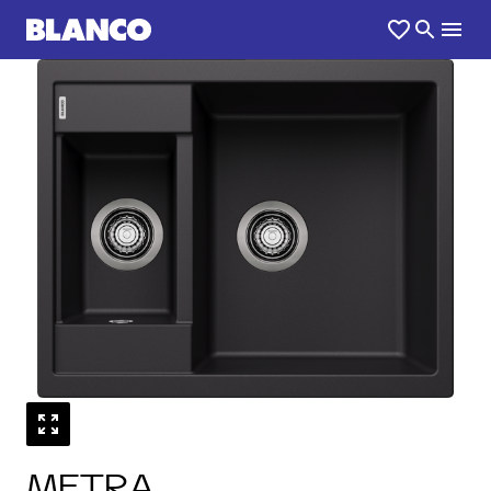
1
0
/
METRA