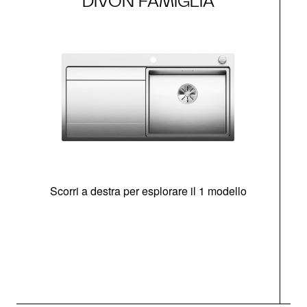
DIVON FAMIGLIA
Scorri a destra per esplorare il 1 modello
O