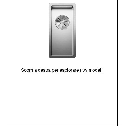
Scorri a destra per esplorare i 39 modelli
s
O