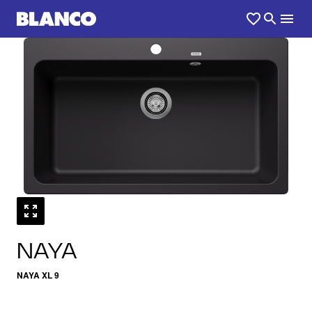
1
0
/
NAYA
NAYA XL 9