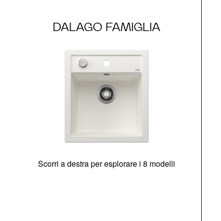
DALAGO FAMIGLIA
Scorri a destra per esplorare i 8 modelli
O