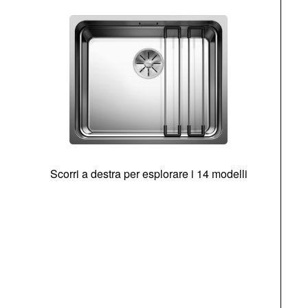
Scorri a destra per esplorare i 14 modelli
g