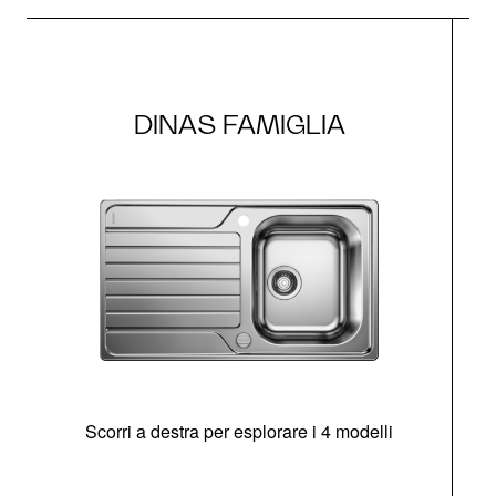
DINAS FAMIGLIA
Scorri a destra per esplorare i 4 modelli
O