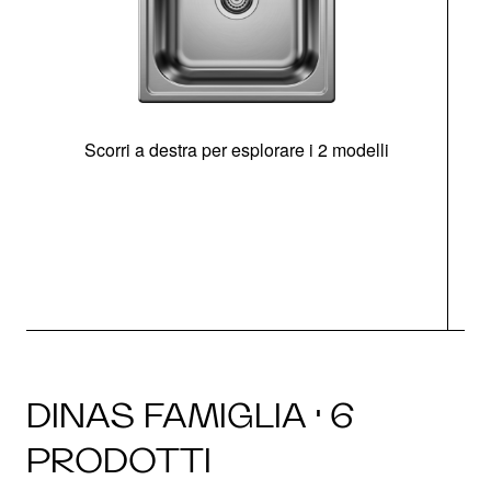
Scorri a destra per esplorare i 2 modelli
s
O
DINAS FAMIGLIA · 6
PRODOTTI