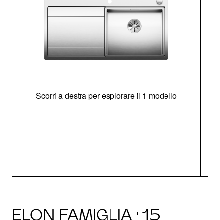
Scorri a destra per esplorare il 1 modello
O
ELON FAMIGLIA · 15