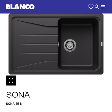
1
0
/
SONA
SONA 45 S