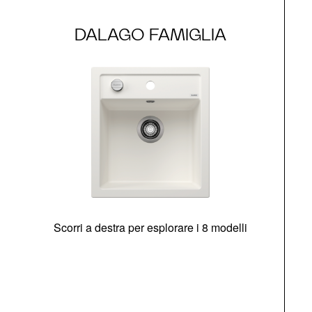
DALAGO FAMIGLIA
Scorri a destra per esplorare i 8 modelli
O