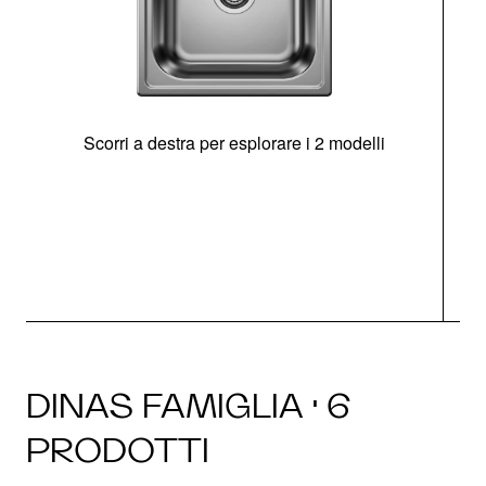
Scorri a destra per esplorare i 2 modelli
s
O
DINAS FAMIGLIA · 6
PRODOTTI