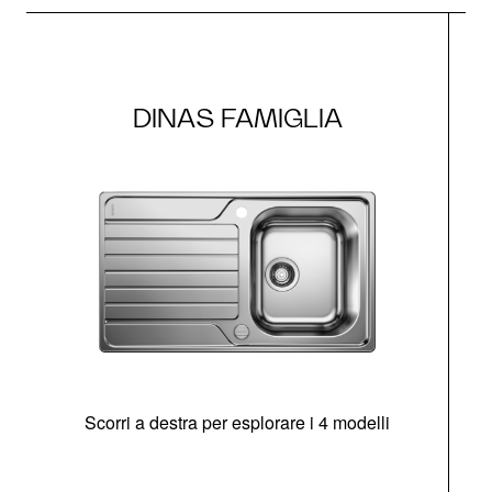
DINAS FAMIGLIA
Scorri a destra per esplorare i 4 modelli
O