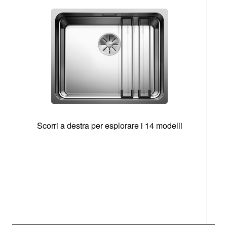
Scorri a destra per esplorare i 14 modelli
g