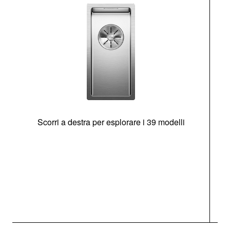
Scorri a destra per esplorare i 39 modelli
s
O