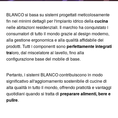
BLANCO si basa su sistemi progettati meticolosamente
fin nei minimi dettagli per l'impianto idrico della
cucina
BENVENUTO IN
nelle abitazioni residenziali. Il marchio ha conquistato i
consumatori di tutto il mondo grazie al design moderno,
BLANCO
alla gestione ergonomica e alla qualità affidabile dei
prodotti. Tutti i componenti sono
perfettamente integrati
tra
loro, dal miscelatore al lavello, fino alla
configurazione base del mobile di base.
Pertanto, i sistemi BLANCO contribuiscono in modo
significativo all'aggiornamento sostenibile di cucine di
alta qualità in tutto il mondo, offrendo praticità e vantaggi
quotidiani quando si tratta di
preparare alimenti, bere e
pulire
.