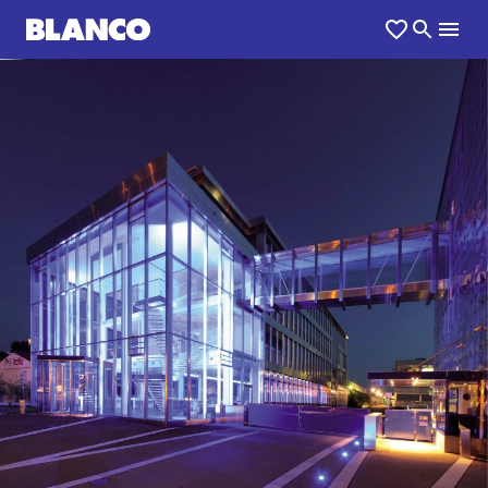
1
0
/