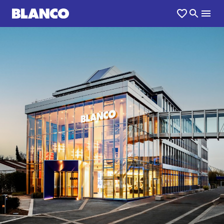
1
0
/