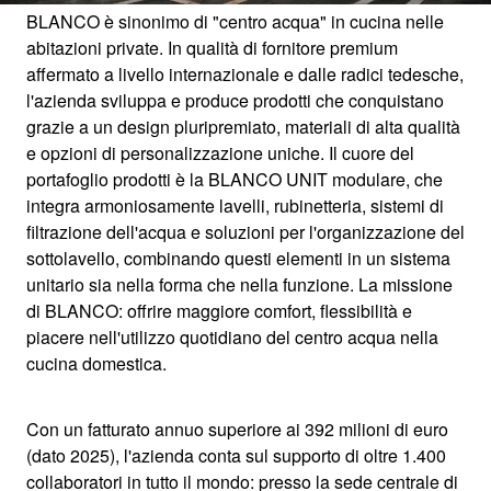
BLANCO è sinonimo di "centro acqua" in cucina nelle
abitazioni private. In qualità di fornitore premium
affermato a livello internazionale e dalle radici tedesche,
L'AZIENDA BLANCO
l'azienda sviluppa e produce prodotti che conquistano
grazie a un design pluripremiato, materiali di alta qualità
e opzioni di personalizzazione uniche. Il cuore del
portafoglio prodotti è la BLANCO UNIT modulare, che
Passione per la zona acqua della cucina dal
integra armoniosamente lavelli, rubinetteria, sistemi di
1925
filtrazione dell'acqua e soluzioni per l'organizzazione del
sottolavello, combinando questi elementi in un sistema
unitario sia nella forma che nella funzione. La missione
di BLANCO: offrire maggiore comfort, flessibilità e
piacere nell'utilizzo quotidiano del centro acqua nella
cucina domestica.
Con un fatturato annuo superiore ai 392 milioni di euro
(dato 2025), l'azienda conta sul supporto di oltre 1.400
collaboratori in tutto il mondo: presso la sede centrale di