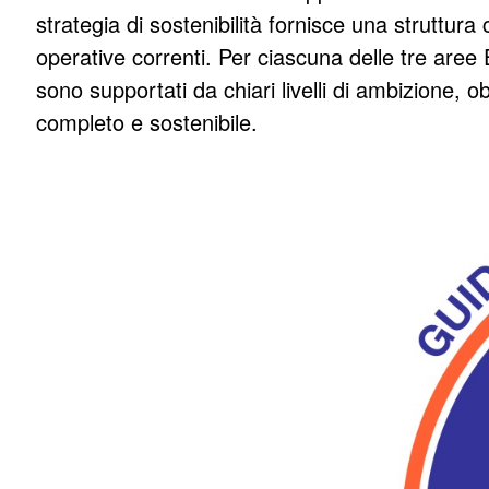
strategia di sostenibilità fornisce una struttura
operative correnti. Per ciascuna delle tre aree 
SOSTENIBIL
sono supportati da chiari livelli di ambizione, ob
completo e sostenibile.
Parte del core business di BLANC