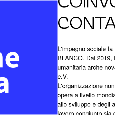
COINV
CONTA
L'impegno sociale fa 
BLANCO. Dal 2019, l'
umanitaria arche nova
e.V.
L'organizzazione non 
opera a livello mond
allo sviluppo e degli 
lavoro congiunto sia c