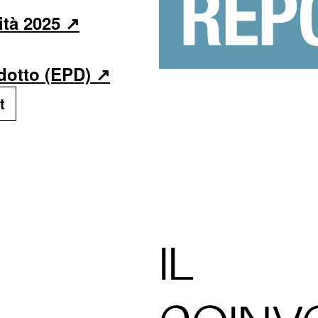
ità 2025
dotto (EPD)
t
IL