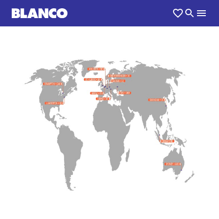
1
0
/