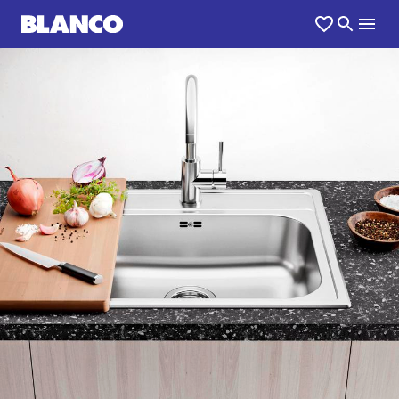
1
0
/