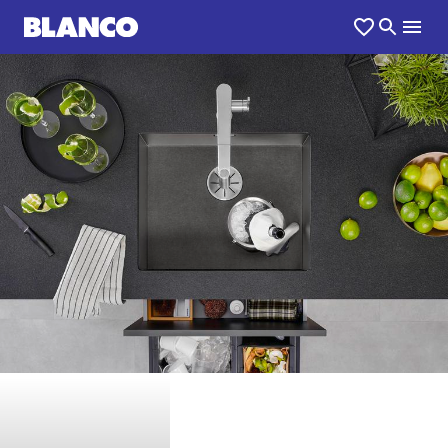
1
0
/