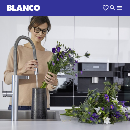
1
0
/