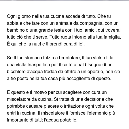
Ogni giorno nella tua cucina accade di tutto. Che tu
abbia a che fare con un animale da compagnia, con un
FOCUS SUL
bambino o una grande festa con i tuoi amici, qui troverai
tutto ciò che ti serve. Tutto ruota intorno alla tua famiglia.
MISCELATORE DA
È qui che la nutri e ti prendi cura di lei.
CUCINA
Se il tuo stomaco inizia a brontolare, il tuo vicino ti fa
una visita inaspettata per il caffè o hai bisogno di un
bicchiere d'acqua fredda da offrire a un operaio, non c'è
altro posto nella tua casa più accogliente di questo.
Tutto scorre al meglio con i miscelatori
BLANCO
E questo è il motivo per cui scegliere con cura un
miscelatore da cucina. Si tratta di una decisione che
potrebbe causare piacere o irritazione ogni volta che
entri in cucina. Il miscelatore ti fornisce l'elemento più
importante di tutti: l'acqua potabile.