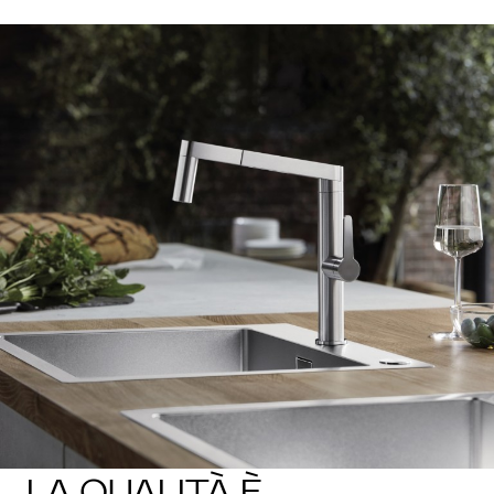
1
0
/
LA QUALITÀ È