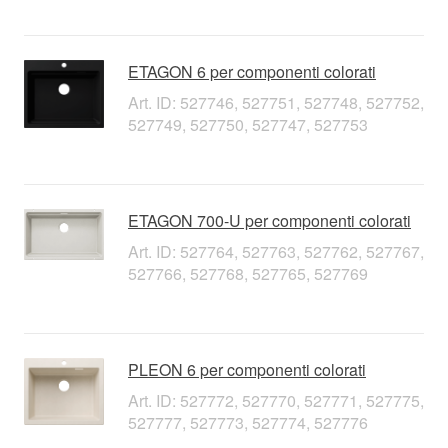
ETAGON 6 per componenti colorati
Art. ID: 527746, 527751, 527748, 527752,
527749, 527750, 527747, 527753
ETAGON 700-U per componenti colorati
Art. ID: 527764, 527763, 527762, 527767,
527766, 527768, 527765, 527769
PLEON 6 per componenti colorati
Art. ID: 527772, 527770, 527771, 527775,
527777, 527773, 527774, 527776