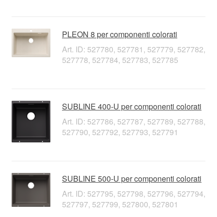
PLEON 8 per componenti colorati
Art. ID: 527780, 527781, 527779, 527782,
527778, 527784, 527783, 527785
SUBLINE 400-U per componenti colorati
Art. ID: 527786, 527787, 527789, 527788,
527790, 527792, 527793, 527791
SUBLINE 500-U per componenti colorati
Art. ID: 527795, 527798, 527796, 527794,
527797, 527799, 527800, 527801