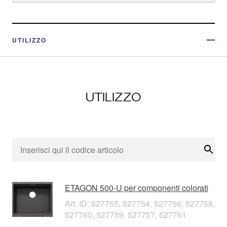
UTILIZZO
UTILIZZO
Cerc
ETAGON 500-U per componenti colorati
Art. ID: 527755, 527754, 527756, 527758,
527760, 527759, 527757, 527761