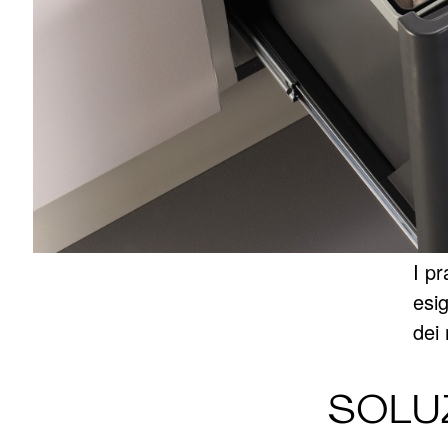
I pr
esi
dei 
SOLUZ