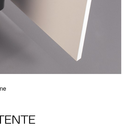
one
TTENTE