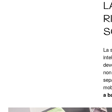
L
R
S
La s
inte
dev
non 
sepa
mobi
a b