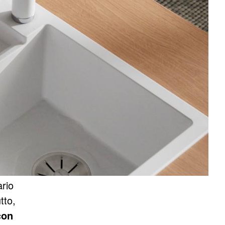
ario
tto,
con