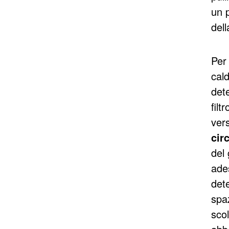
un 
dell
Per 
cald
dete
filt
vers
cir
del 
ades
dete
spaz
scol