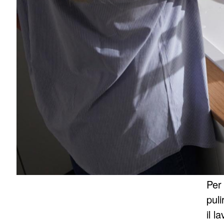
Per 
puli
il l