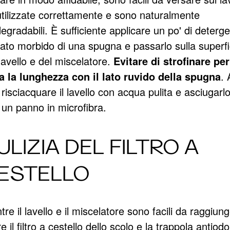
utilizzate correttamente e sono naturalmente
egradabili. È sufficiente applicare un po' di deterg
lato morbido di una spugna e passarlo sulla superfi
lavello e del miscelatore.
Evitare di strofinare per
ta la lunghezza con il lato ruvido della spugna
. 
 risciacquare il lavello con acqua pulita e asciugarl
 un panno in microfibra.
ULIZIA DEL FILTRO A
ESTELLO
re il lavello e il miscelatore sono facili da raggiun
re il filtro a cestello dello scolo e la trappola antiod