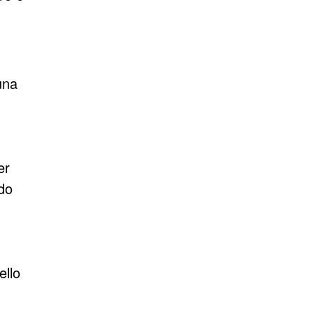
 una
er
rdo
ello