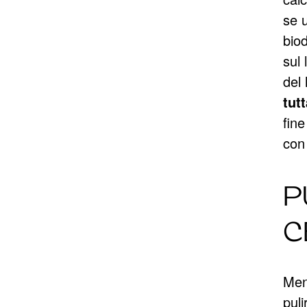
se 
biod
sul 
del 
tut
fine
con
P
C
Ment
puli