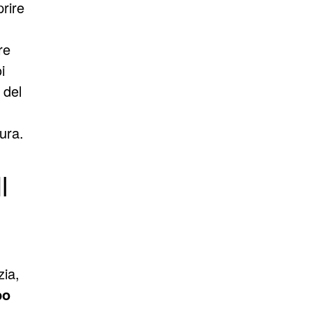
prire
re
i
 del
ura.
I
zia,
po