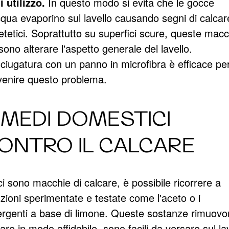
 utilizzo.
In questo modo si evita che le gocce
cqua evaporino sul lavello causando segni di calcar
etetici. Soprattutto su superfici scure, queste macc
ono alterare l'aspetto generale del lavello.
sciugatura con un panno in microfibra è efficace pe
venire questo problema.
IMEDI DOMESTICI
ONTRO IL CALCARE
i sono macchie di calcare, è possibile ricorrere a
zioni sperimentate e testate come l'aceto o i
ergenti a base di limone. Queste sostanze rimuovon
are in modo affidabile, sono facili da versare sul la