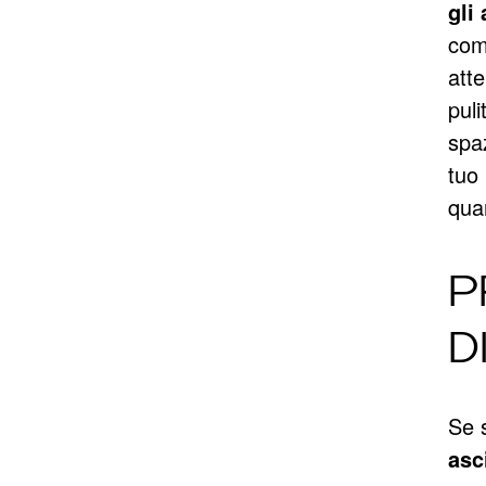
gli
come
atte
puli
spaz
tuo 
qua
P
D
Se s
asc