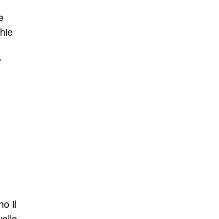
e
hie
r
o il
vello