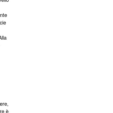
ente
cie
Alla
o
gere,
ore è