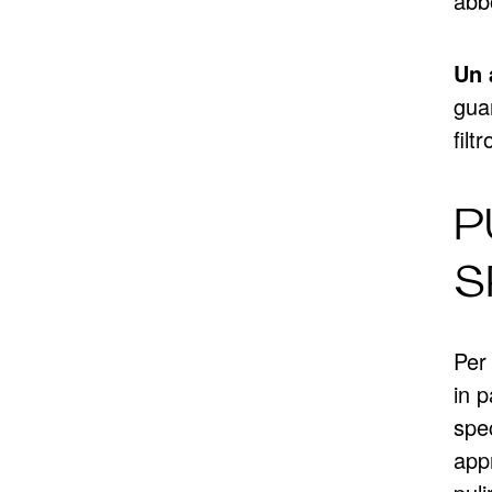
abb
Un 
gua
filtr
P
S
Per 
in p
spec
app