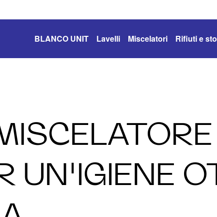
BLANCO UNIT
Lavelli
Miscelatori
Rifiuti e s
 MISCELATORE
R UN'IGIENE 
NA