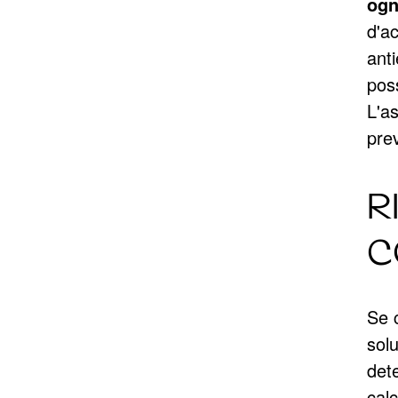
ogni
d'a
anti
poss
L'a
pre
R
C
Se c
solu
det
calc