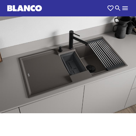
1
0
/