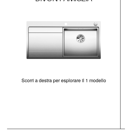
Scorri a destra per esplorare il 1 modello
O