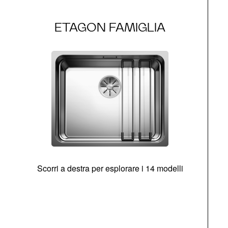
ETAGON FAMIGLIA
Scorri a destra per esplorare i 14 modelli
g