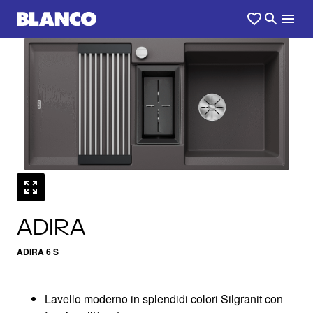
1
0
/
ADIRA
ADIRA 6 S
Lavello moderno in splendidi colori Silgranit con