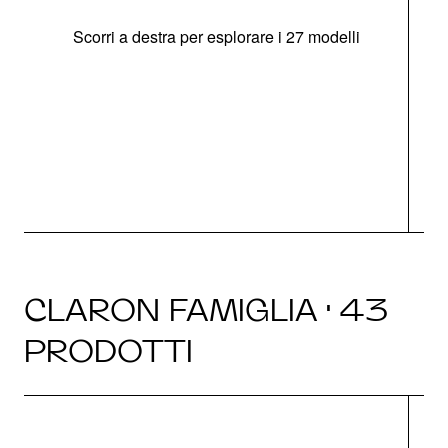
Scorri a destra per esplorare i 27 modelli
g
CLARON FAMIGLIA · 43
PRODOTTI