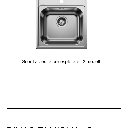
Scorri a destra per esplorare i 2 modelli
s
O