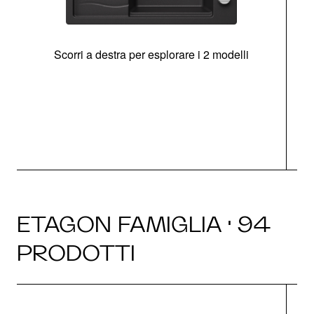
Scorri a destra per esplorare i 2 modelli
g
ETAGON FAMIGLIA · 94
PRODOTTI