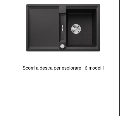
Scorri a destra per esplorare i 6 modelli
g