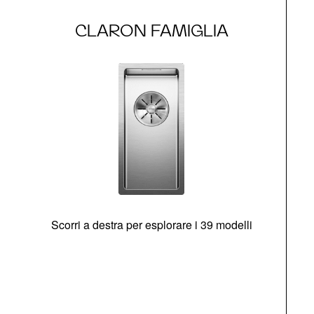
CLARON FAMIGLIA
Scorri a destra per esplorare i 39 modelli
s
O