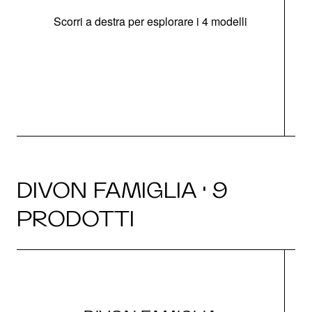
Scorri a destra per esplorare i 4 modelli
O
DIVON FAMIGLIA · 9
PRODOTTI