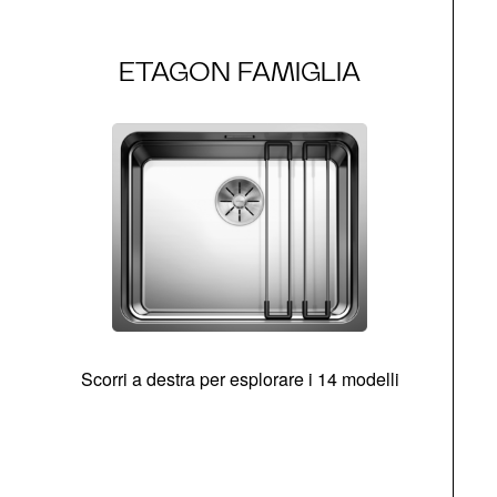
ETAGON FAMIGLIA
Scorri a destra per esplorare i 14 modelli
g