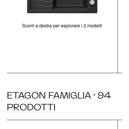
Scorri a destra per esplorare i 2 modelli
g
ETAGON FAMIGLIA · 94
PRODOTTI