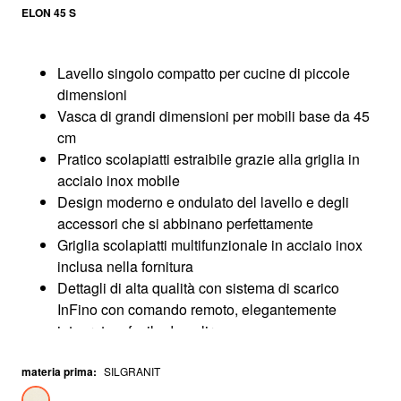
ELON 45 S
Lavello singolo compatto per cucine di piccole
dimensioni
Vasca di grandi dimensioni per mobili base da 45
cm
Pratico scolapiatti estraibile grazie alla griglia in
acciaio inox mobile
Design moderno e ondulato del lavello e degli
accessori che si abbinano perfettamente
Griglia scolapiatti multifunzionale in acciaio inox
inclusa nella fornitura
Dettagli di alta qualità con sistema di scarico
InFino con comando remoto, elegantemente
integrato e facile da pulire
Zona miscelatore laterale, comoda anche per
materia prima
installazione sotto finestra
:
SILGRANIT
Installazione reversibile