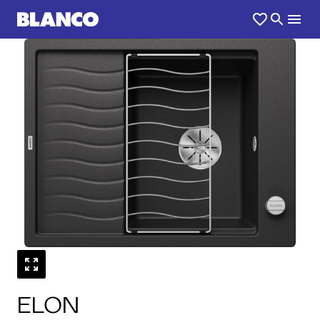
1
0
/
ELON