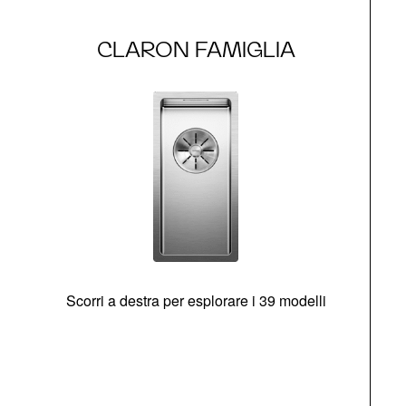
CLARON FAMIGLIA
Scorri a destra per esplorare i 39 modelli
s
O