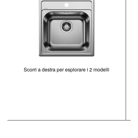
Scorri a destra per esplorare i 2 modelli
s
O