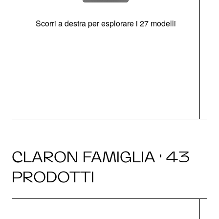
Scorri a destra per esplorare i 27 modelli
g
CLARON FAMIGLIA · 43
PRODOTTI