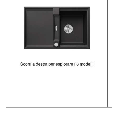
Scorri a destra per esplorare i 6 modelli
g