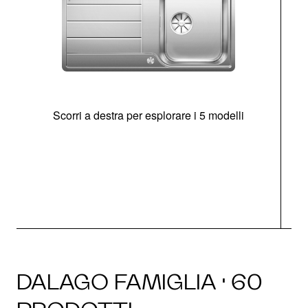
Scorri a destra per esplorare i 5 modelli
O
DALAGO FAMIGLIA · 60