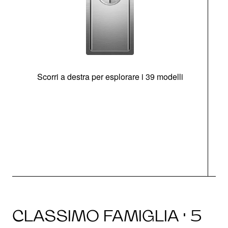
Scorri a destra per esplorare i 39 modelli
s
O
CLASSIMO FAMIGLIA · 5