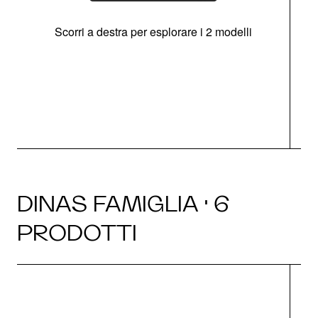
Scorri a destra per esplorare i 2 modelli
s
O
DINAS FAMIGLIA · 6
PRODOTTI