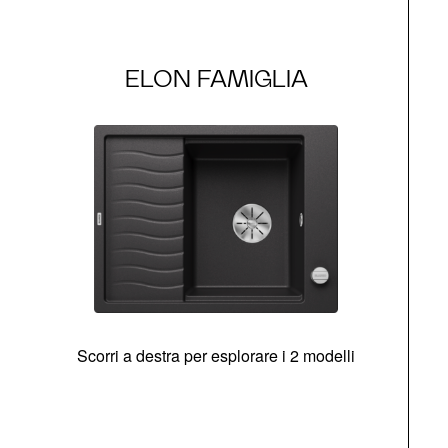
ELON FAMIGLIA
Scorri a destra per esplorare i 2 modelli
g