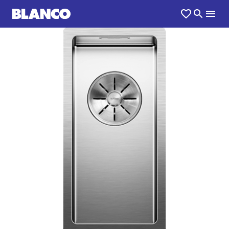
1
0
/