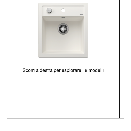
Scorri a destra per esplorare i 8 modelli
O