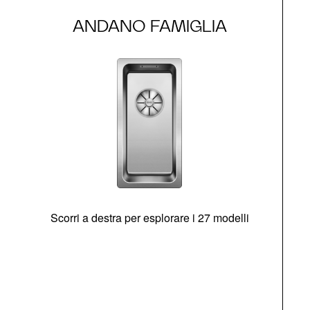
ANDANO FAMIGLIA
Scorri a destra per esplorare i 27 modelli
g