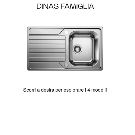
DINAS FAMIGLIA
Scorri a destra per esplorare i 4 modelli
O