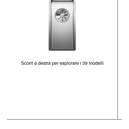
Scorri a destra per esplorare i 39 modelli
s
O