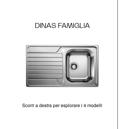
DINAS FAMIGLIA
Scorri a destra per esplorare i 4 modelli
O