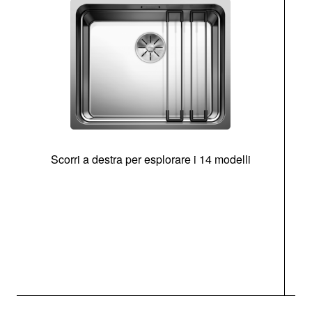
Scorri a destra per esplorare i 14 modelli
g