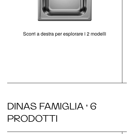
Scorri a destra per esplorare i 2 modelli
s
O
DINAS FAMIGLIA · 6
PRODOTTI