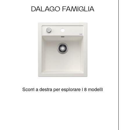
DALAGO FAMIGLIA
Scorri a destra per esplorare i 8 modelli
O