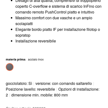
Dettagli di alta qualità, comprensivi di troppopieno
coperto C-overflow e sistema di scarico InFino con
comando remoto PushControl piatto e intuitivo
Massimo comfort con due vasche e un ampio
scolapiatti
Elegante bordo piatto IF per installazione filotop o
sopratop
Installazione reversibile
materia prima
:
acciaio inox
gocciolatoio: Sì
|
versione: con comando saltarello
|
Posizione lavello: reversibile
|
Opzioni di installazione:
2
|
dimensione min. mobile: 800 mm