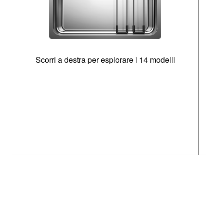
Scorri a destra per esplorare i 14 modelli
g