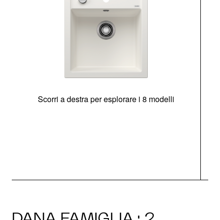
Scorri a destra per esplorare i 8 modelli
O
DANA FAMIGLIA · 2