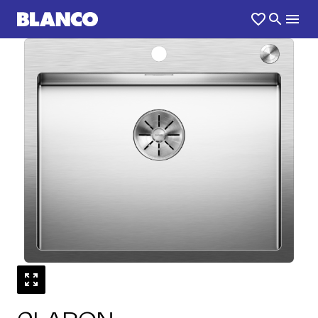
1
0
/