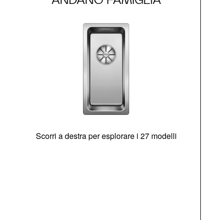
Scorri a destra per esplorare i 27 modelli
g