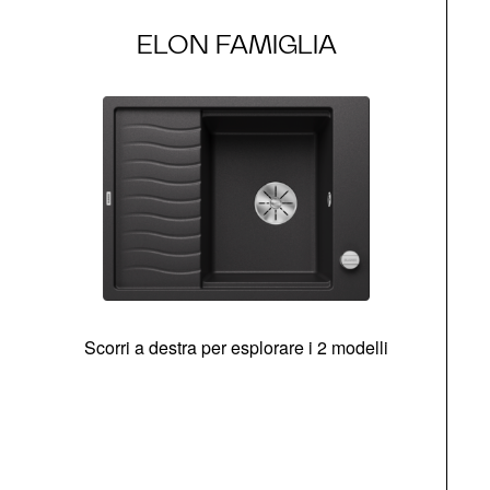
ELON FAMIGLIA
Scorri a destra per esplorare i 2 modelli
g