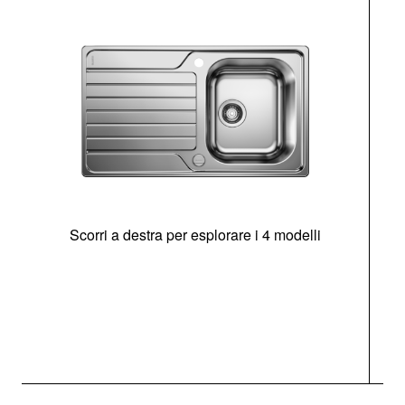
Scorri a destra per esplorare i 4 modelli
O