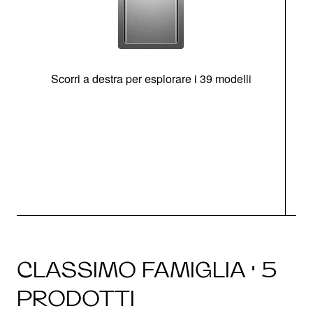
Scorri a destra per esplorare i 39 modelli
s
O
CLASSIMO FAMIGLIA · 5
PRODOTTI