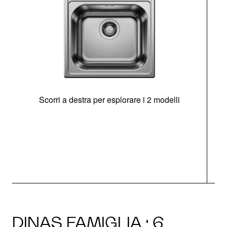
Scorri a destra per esplorare i 2 modelli
s
O
DINAS FAMIGLIA · 6