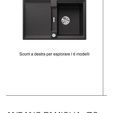
Scorri a destra per esplorare i 6 modelli
g