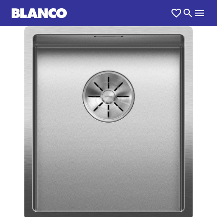
1
0
/