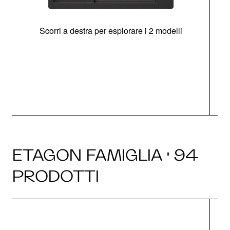
Scorri a destra per esplorare i 2 modelli
g
ETAGON FAMIGLIA · 94
PRODOTTI