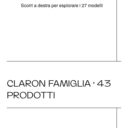
Scorri a destra per esplorare i 27 modelli
g
CLARON FAMIGLIA · 43
PRODOTTI