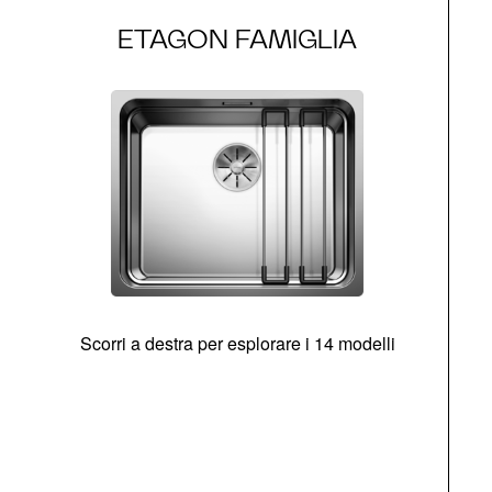
ETAGON FAMIGLIA
Scorri a destra per esplorare i 14 modelli
g