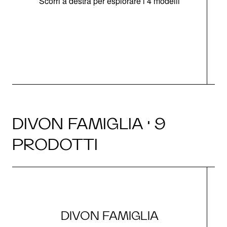
Scorri a destra per esplorare i 4 modelli
O
DIVON FAMIGLIA · 9
PRODOTTI
DIVON FAMIGLIA