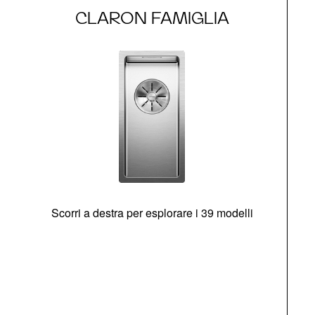
CLARON FAMIGLIA
Scorri a destra per esplorare i 39 modelli
s
O