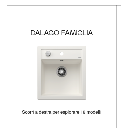
DALAGO FAMIGLIA
Scorri a destra per esplorare i 8 modelli
O