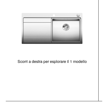
Scorri a destra per esplorare il 1 modello
O