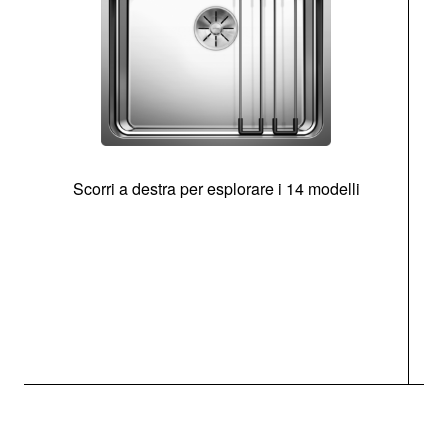
Scorri a destra per esplorare i 14 modelli
g