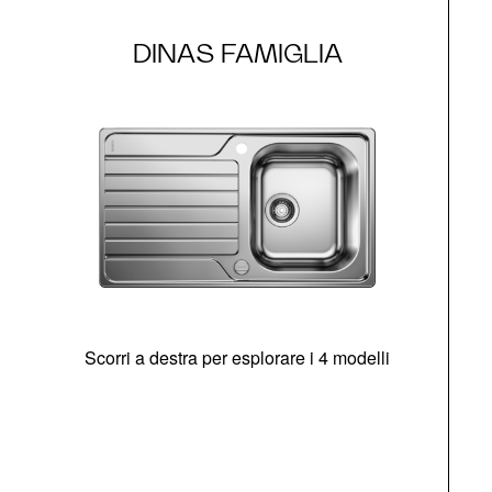
DINAS FAMIGLIA
Scorri a destra per esplorare i 4 modelli
O