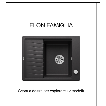
ELON FAMIGLIA
Scorri a destra per esplorare i 2 modelli
g