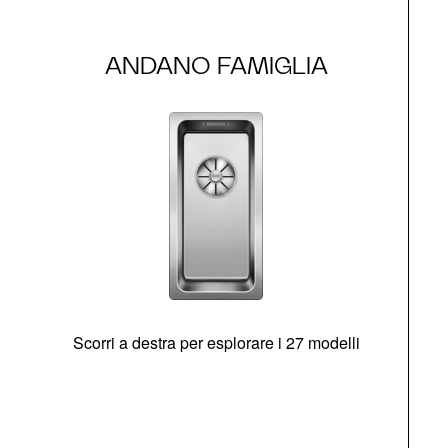
ANDANO FAMIGLIA
Scorri a destra per esplorare i 27 modelli
g