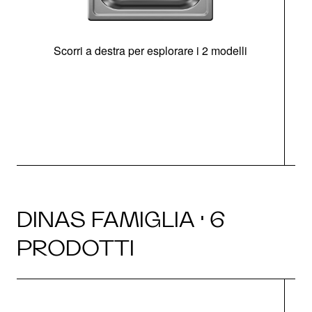
Scorri a destra per esplorare i 2 modelli
s
O
DINAS FAMIGLIA · 6
PRODOTTI