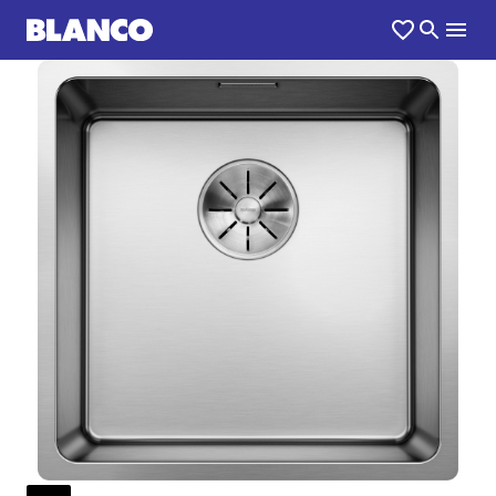
1
0
/