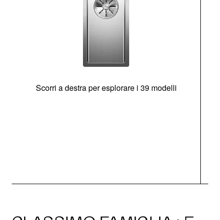
Scorri a destra per esplorare i 39 modelli
s
O