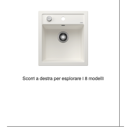
Scorri a destra per esplorare i 8 modelli
O