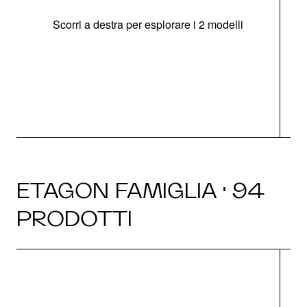
Scorri a destra per esplorare i 2 modelli
g
ETAGON FAMIGLIA · 94
PRODOTTI