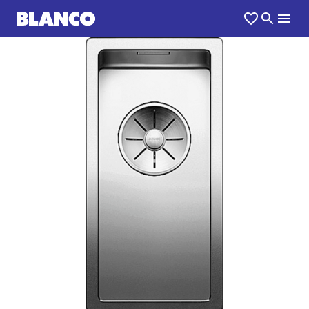
1
0
/