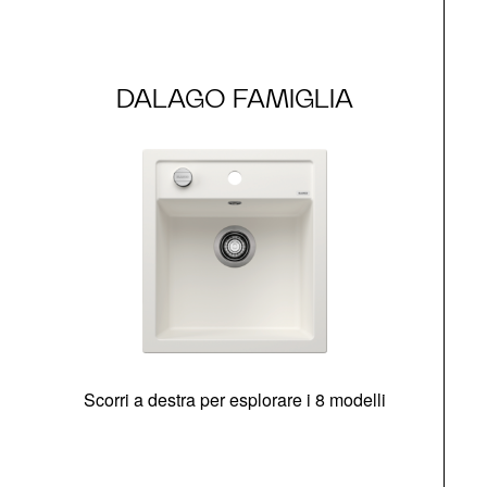
DALAGO FAMIGLIA
Scorri a destra per esplorare i 8 modelli
O