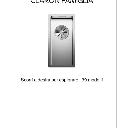
CLARON FAMIGLIA
Scorri a destra per esplorare i 39 modelli
s
O