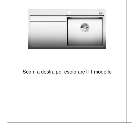
Scorri a destra per esplorare il 1 modello
O