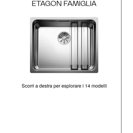
ETAGON FAMIGLIA
Scorri a destra per esplorare i 14 modelli
g