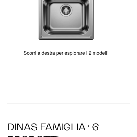
Scorri a destra per esplorare i 2 modelli
s
O
DINAS FAMIGLIA · 6