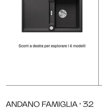
Scorri a destra per esplorare i 6 modelli
g
ANDANO FAMIGLIA · 32