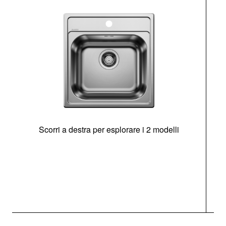
Scorri a destra per esplorare i 2 modelli
s
O