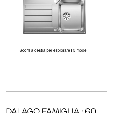
Scorri a destra per esplorare i 5 modelli
O
DALAGO FAMIGLIA · 60