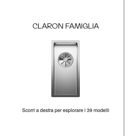
CLARON FAMIGLIA
Scorri a destra per esplorare i 39 modelli
s
O