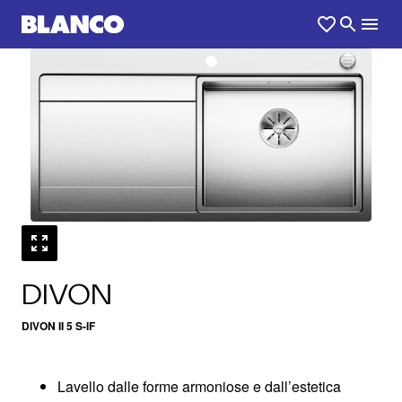
1
0
/
DIVON
DIVON II 5 S-IF
Lavello dalle forme armoniose e dall’estetica