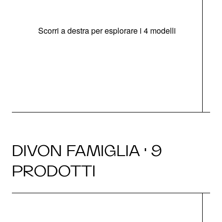
Scorri a destra per esplorare i 4 modelli
O
DIVON FAMIGLIA · 9
PRODOTTI