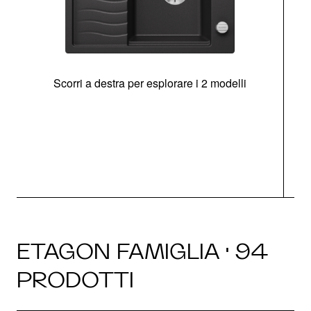
Scorri a destra per esplorare i 2 modelli
g
ETAGON FAMIGLIA · 94
PRODOTTI