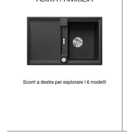
Scorri a destra per esplorare i 6 modelli
g