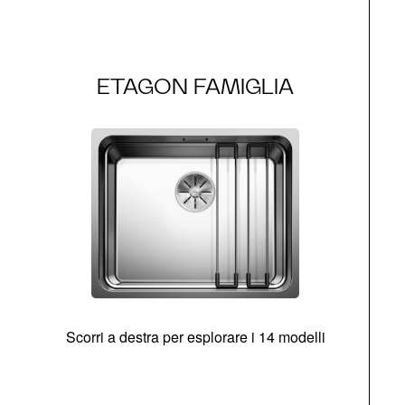
ETAGON FAMIGLIA
Scorri a destra per esplorare i 14 modelli
g