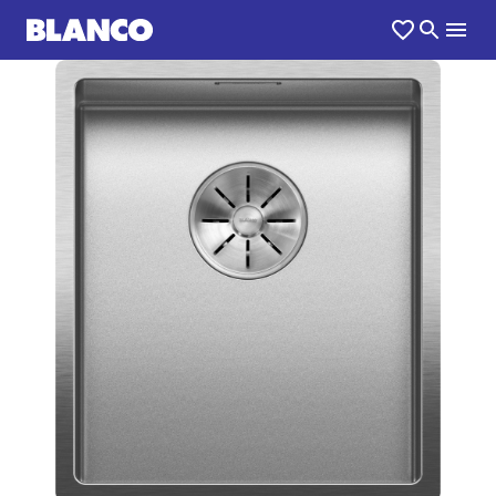
1
0
/