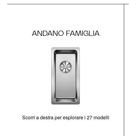
ANDANO FAMIGLIA
Scorri a destra per esplorare i 27 modelli
g