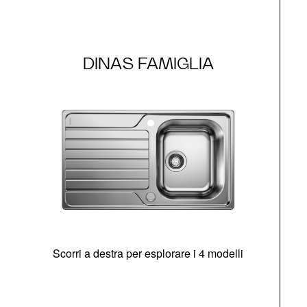
DINAS FAMIGLIA
Scorri a destra per esplorare i 4 modelli
O