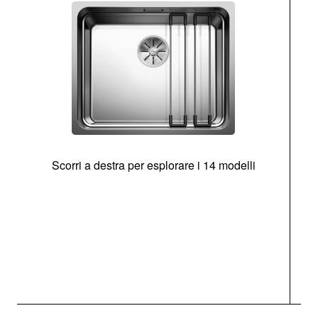
Scorri a destra per esplorare i 14 modelli
g