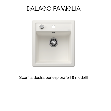
DALAGO FAMIGLIA
Scorri a destra per esplorare i 8 modelli
O