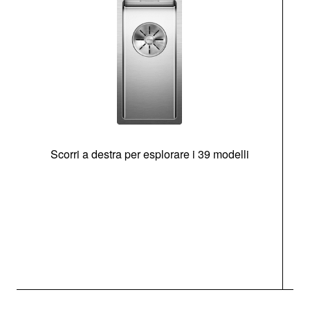
Scorri a destra per esplorare i 39 modelli
s
O