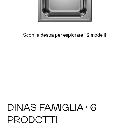
Scorri a destra per esplorare i 2 modelli
s
O
DINAS FAMIGLIA · 6
PRODOTTI