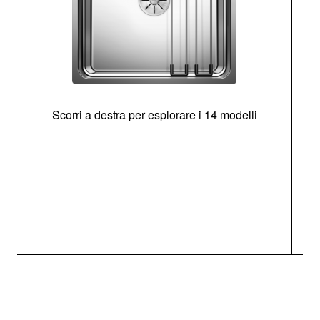
Scorri a destra per esplorare i 14 modelli
g