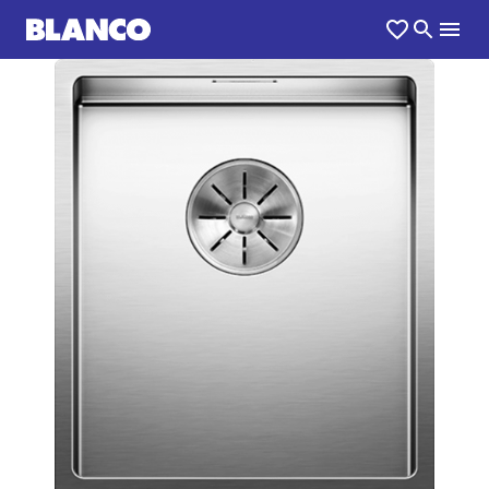
1
0
/