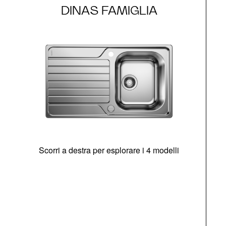
DINAS FAMIGLIA
Scorri a destra per esplorare i 4 modelli
O