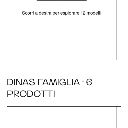
Scorri a destra per esplorare i 2 modelli
s
O
DINAS FAMIGLIA · 6
PRODOTTI