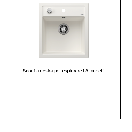
Scorri a destra per esplorare i 8 modelli
O