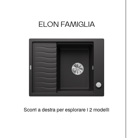
ELON FAMIGLIA
Scorri a destra per esplorare i 2 modelli
g