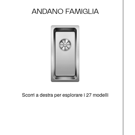
ANDANO FAMIGLIA
Scorri a destra per esplorare i 27 modelli
g