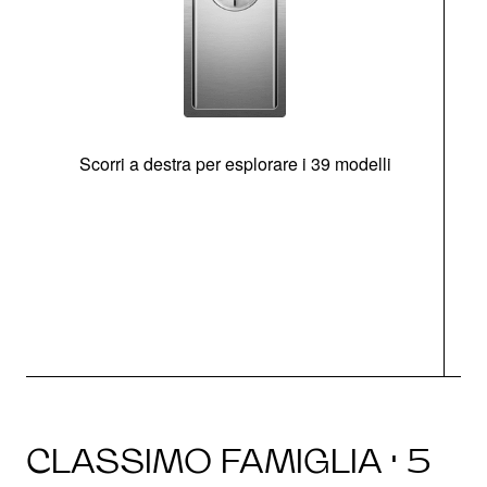
Scorri a destra per esplorare i 39 modelli
s
O
CLASSIMO FAMIGLIA · 5