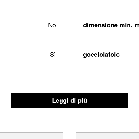
No
dimensione min. m
Sì
gocciolatoio
Leggi di più