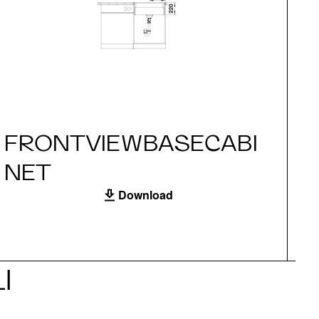
FRONTVIEWBASECABI
S
NET
Download
I