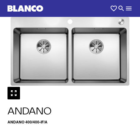
1
0
/
ANDANO
ANDANO 400/400-IF/A