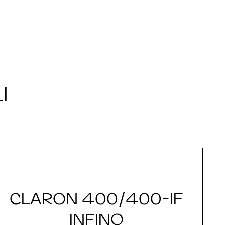
I
CLARON 400/400-IF
INFINO