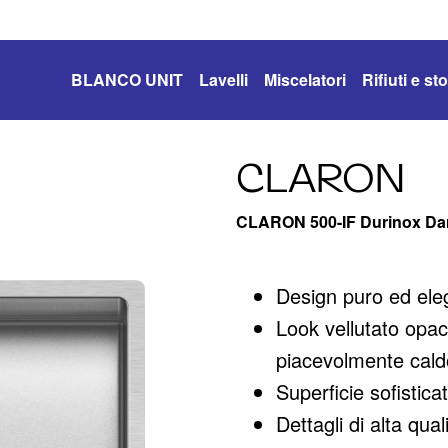
BLANCO UNIT
Lavelli
Miscelatori
Rifiuti e s
CLARON
CLARON 500-IF Durinox Dar
Design puro ed ele
Look vellutato opa
piacevolmente caldo
Superficie sofistica
Dettagli di alta qu