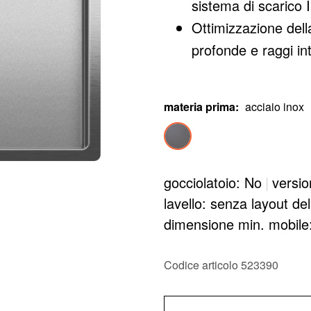
sistema di scarico I
Ottimizzazione dell
profonde e raggi inte
materia prima
:
acciaio inox
gocciolatoio: No
|
versio
lavello: senza layout de
dimensione min. mobil
Codice articolo 523390