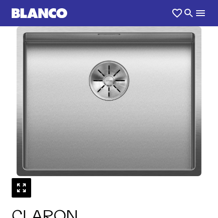
1
0
/
CLARON