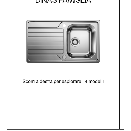
DINAS FAMIGLIA
Scorri a destra per esplorare i 4 modelli
O