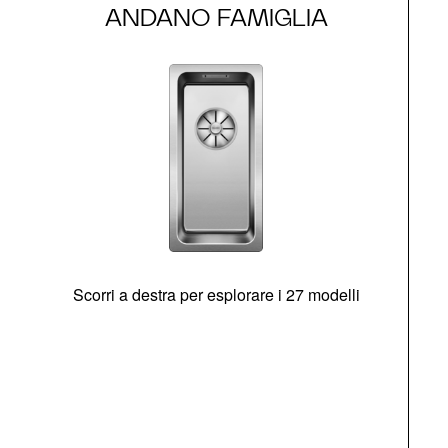
ANDANO FAMIGLIA
Scorri a destra per esplorare i 27 modelli
g