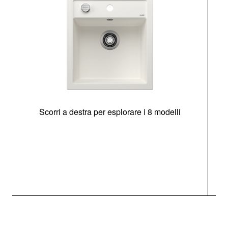
Scorri a destra per esplorare i 8 modelli
O