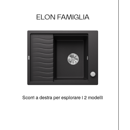
ELON FAMIGLIA
Scorri a destra per esplorare i 2 modelli
g