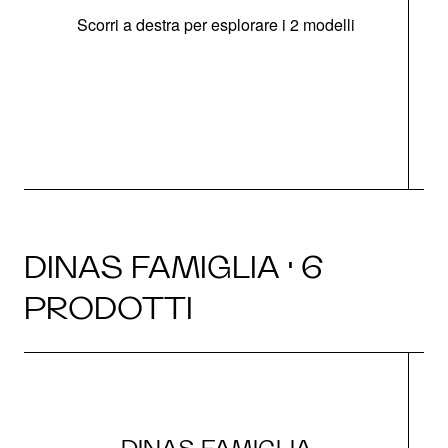
Scorri a destra per esplorare i 2 modelli
s
O
DINAS FAMIGLIA · 6
PRODOTTI