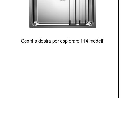
Scorri a destra per esplorare i 14 modelli
g