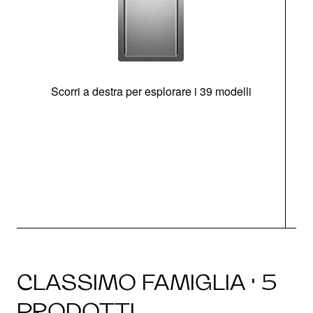
Scorri a destra per esplorare i 39 modelli
s
O
CLASSIMO FAMIGLIA · 5
PRODOTTI