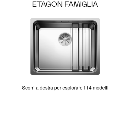
ETAGON FAMIGLIA
Scorri a destra per esplorare i 14 modelli
g