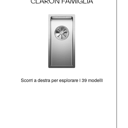
CLARON FAMIGLIA
Scorri a destra per esplorare i 39 modelli
s
O