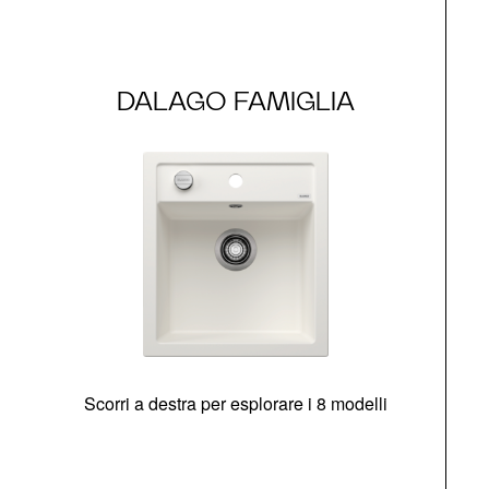
DALAGO FAMIGLIA
Scorri a destra per esplorare i 8 modelli
O