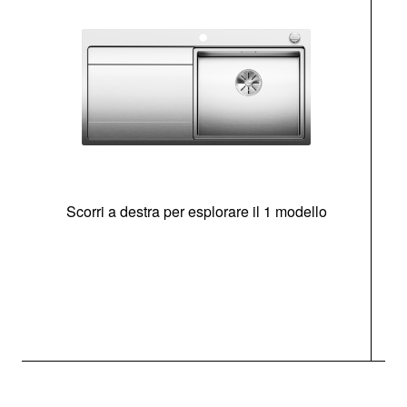
Scorri a destra per esplorare il 1 modello
O