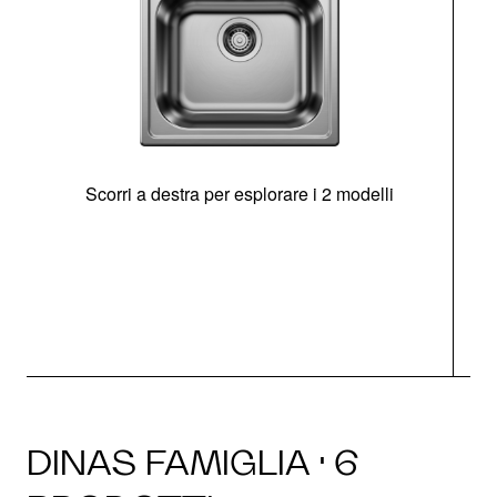
Scorri a destra per esplorare i 2 modelli
s
O
DINAS FAMIGLIA · 6