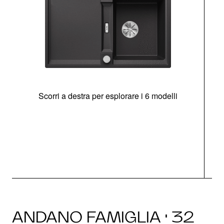
Scorri a destra per esplorare i 6 modelli
g
ANDANO FAMIGLIA · 32