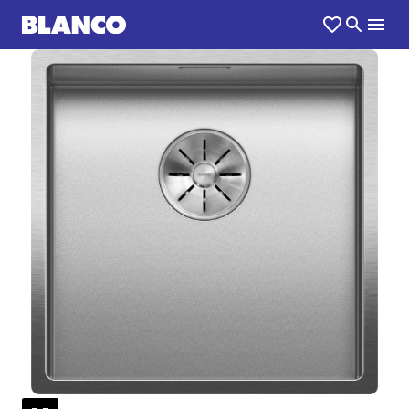
1
0
/