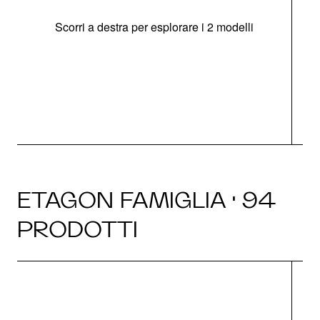
Scorri a destra per esplorare i 2 modelli
g
ETAGON FAMIGLIA · 94
PRODOTTI