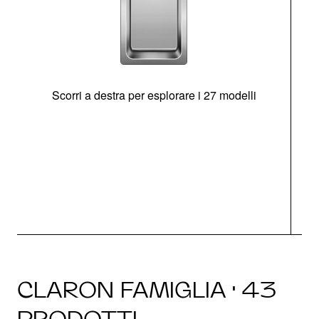
Scorri a destra per esplorare i 27 modelli
g
CLARON FAMIGLIA · 43
PRODOTTI