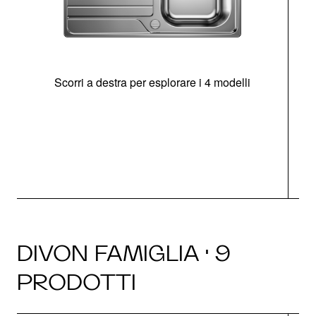
Scorri a destra per esplorare i 4 modelli
O
DIVON FAMIGLIA · 9
PRODOTTI