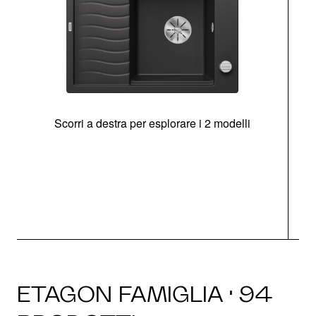
Scorri a destra per esplorare i 2 modelli
g
ETAGON FAMIGLIA · 94