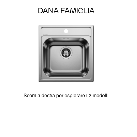
DANA FAMIGLIA
Scorri a destra per esplorare i 2 modelli
s
O