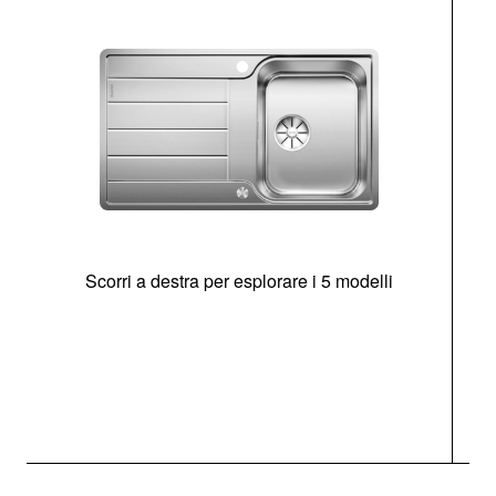
Scorri a destra per esplorare i 5 modelli
O