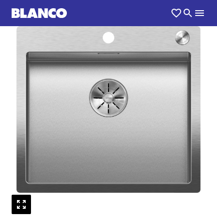
1
0
/