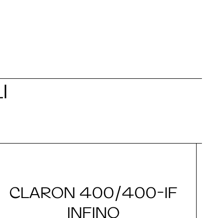
I
CLARON 400/400-IF
INFINO