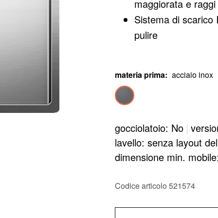
maggiorata e raggi i
Sistema di scarico 
pulire
materia prima
:
acciaio inox
gocciolatoio: No
|
versio
lavello: senza layout de
dimensione min. mobil
Codice articolo 521574