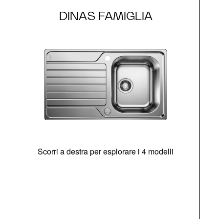
DINAS FAMIGLIA
Scorri a destra per esplorare i 4 modelli
O