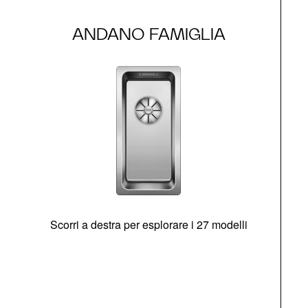
ANDANO FAMIGLIA
Scorri a destra per esplorare i 27 modelli
g