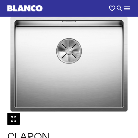
1
0
/
CLARON