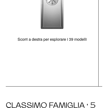
Scorri a destra per esplorare i 39 modelli
s
O
CLASSIMO FAMIGLIA · 5