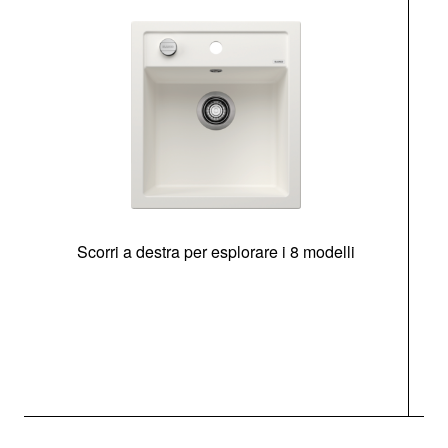
Scorri a destra per esplorare i 8 modelli
O