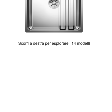
Scorri a destra per esplorare i 14 modelli
g