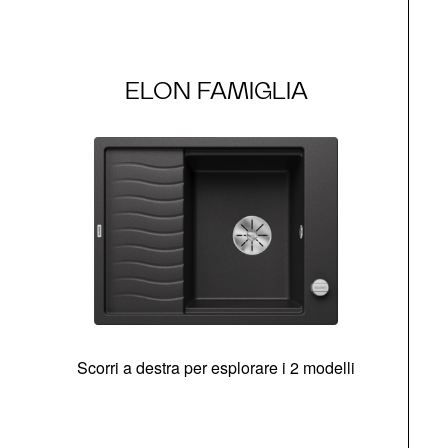
ELON FAMIGLIA
Scorri a destra per esplorare i 2 modelli
g