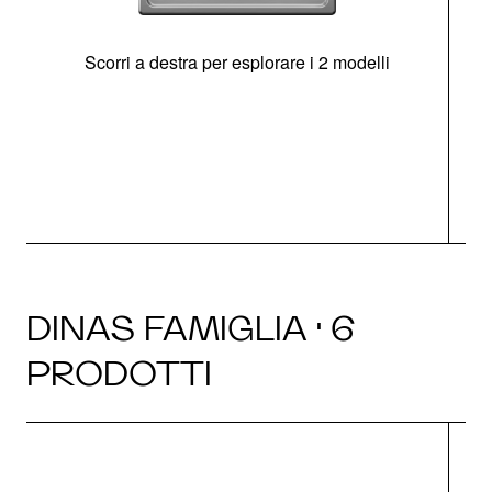
Scorri a destra per esplorare i 2 modelli
s
O
DINAS FAMIGLIA · 6
PRODOTTI