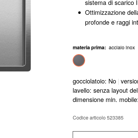
sistema di scarico I
Ottimizzazione dell
profonde e raggi inte
materia prima
:
acciaio inox
gocciolatoio: No
|
versio
lavello: senza layout de
dimensione min. mobil
Codice articolo 523385