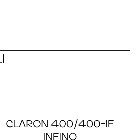
I
CLARON 400/400-IF
INFINO