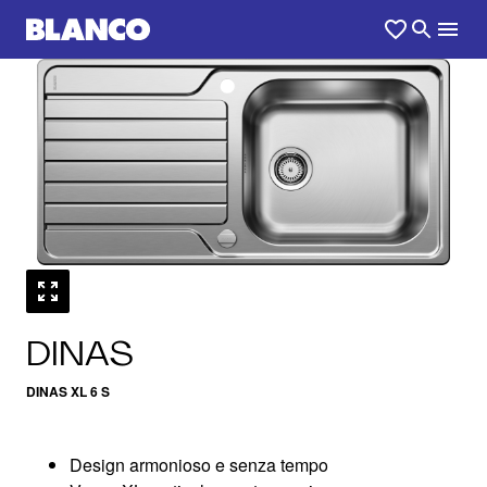
1
0
/
DINAS
DINAS XL 6 S
Design armonioso e senza tempo