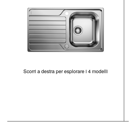
Scorri a destra per esplorare i 4 modelli
O