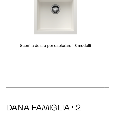
Scorri a destra per esplorare i 8 modelli
O
DANA FAMIGLIA · 2