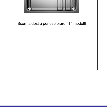
Scorri a destra per esplorare i 14 modelli
g