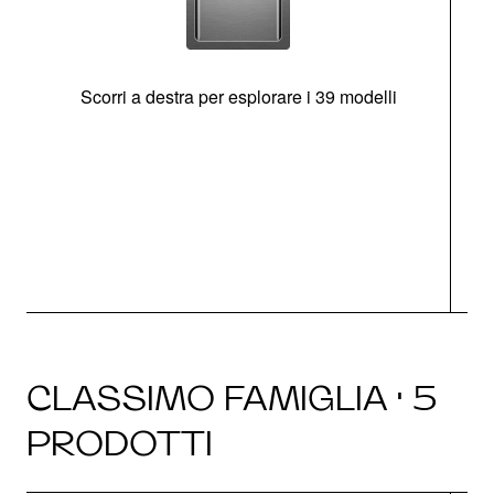
Scorri a destra per esplorare i 39 modelli
s
O
CLASSIMO FAMIGLIA · 5
PRODOTTI