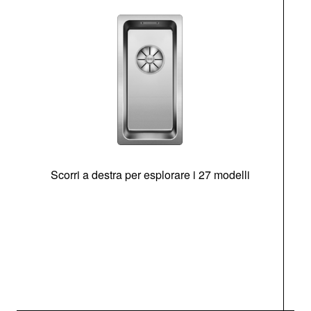
Scorri a destra per esplorare i 27 modelli
g