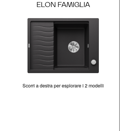
ELON FAMIGLIA
Scorri a destra per esplorare i 2 modelli
g