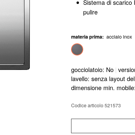
Sistema di scarico 
pulire
materia prima
:
acciaio inox
gocciolatoio: No
|
versio
lavello: senza layout de
dimensione min. mobil
Codice articolo 521573