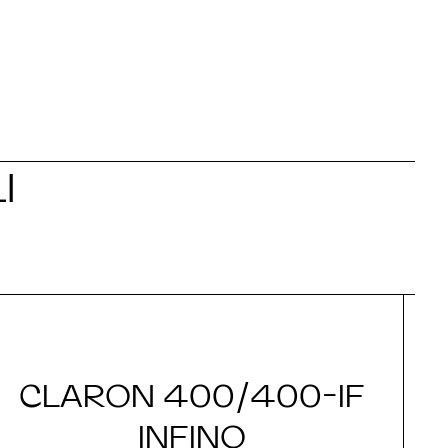
I
CLARON 400/400-IF
INFINO