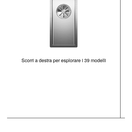
Scorri a destra per esplorare i 39 modelli
s
O