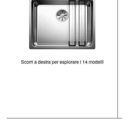
Scorri a destra per esplorare i 14 modelli
g