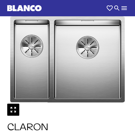
1
0
/
CLARON