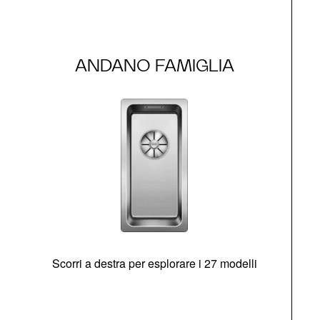
ANDANO FAMIGLIA
Scorri a destra per esplorare i 27 modelli
g