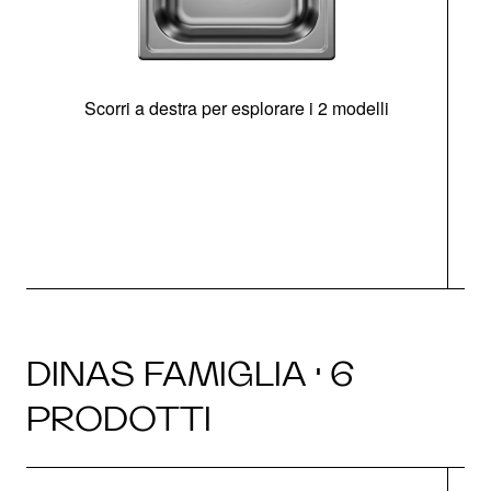
Scorri a destra per esplorare i 2 modelli
s
O
DINAS FAMIGLIA · 6
PRODOTTI