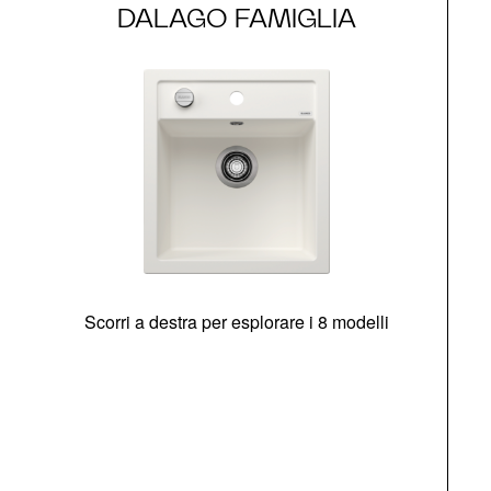
DALAGO FAMIGLIA
Scorri a destra per esplorare i 8 modelli
O