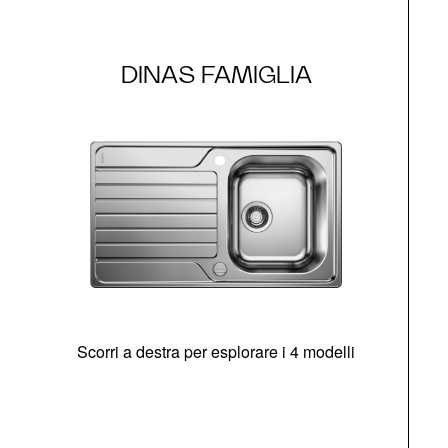
DINAS FAMIGLIA
Scorri a destra per esplorare i 4 modelli
O