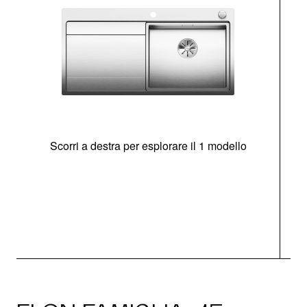
Scorri a destra per esplorare il 1 modello
O