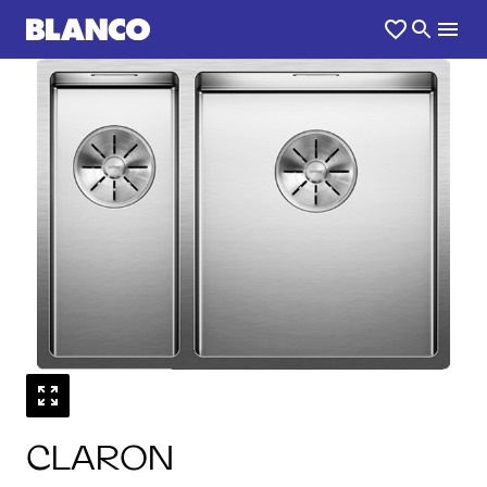
1
0
/
CLARON