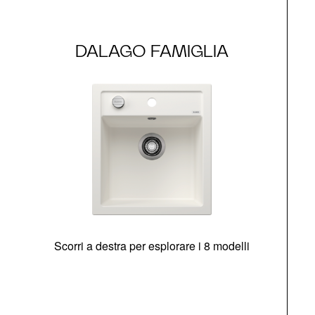
DALAGO FAMIGLIA
Scorri a destra per esplorare i 8 modelli
O