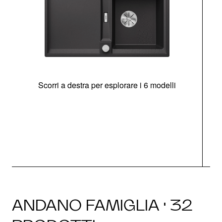
Scorri a destra per esplorare i 6 modelli
g
ANDANO FAMIGLIA · 32