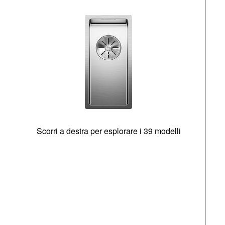
Scorri a destra per esplorare i 39 modelli
s
O