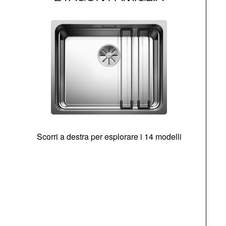
Scorri a destra per esplorare i 14 modelli
g