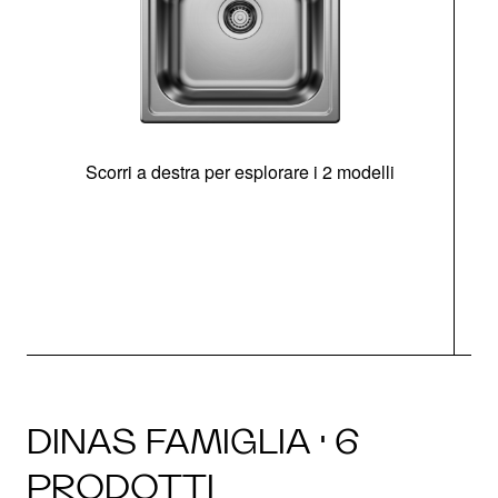
Scorri a destra per esplorare i 2 modelli
s
O
DINAS FAMIGLIA · 6
PRODOTTI