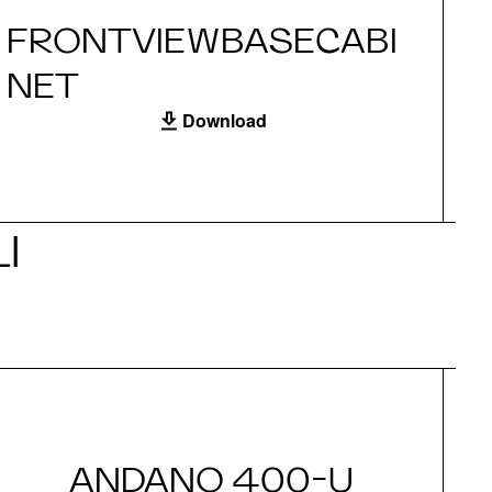
FRONTVIEWBASECABI
S
NET
Download
I
ANDANO 400-U