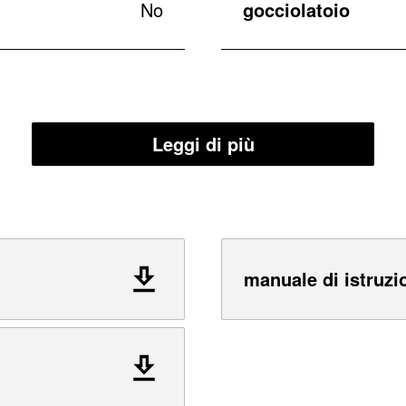
No
gocciolatoio
Leggi di più
manuale di istruzi