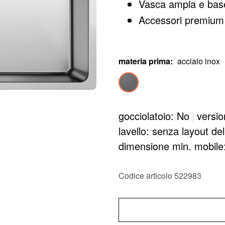
Vasca ampia e base
Accessori premium 
materia prima
:
acciaio inox
gocciolatoio: No
|
versio
lavello: senza layout de
dimensione min. mobil
Codice articolo 522983