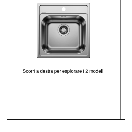
Scorri a destra per esplorare i 2 modelli
s
O