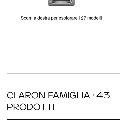
Scorri a destra per esplorare i 27 modelli
g
CLARON FAMIGLIA · 43
PRODOTTI