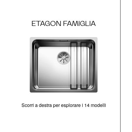
ETAGON FAMIGLIA
Scorri a destra per esplorare i 14 modelli
g