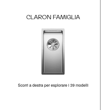
CLARON FAMIGLIA
Scorri a destra per esplorare i 39 modelli
s
O