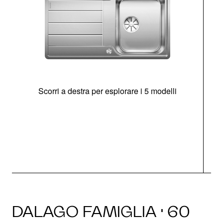
Scorri a destra per esplorare i 5 modelli
O
DALAGO FAMIGLIA · 60