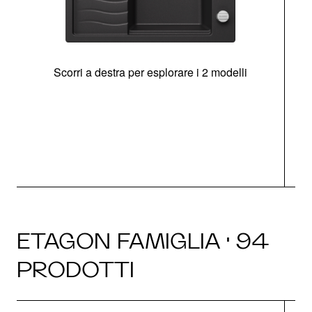
Scorri a destra per esplorare i 2 modelli
g
ETAGON FAMIGLIA · 94
PRODOTTI