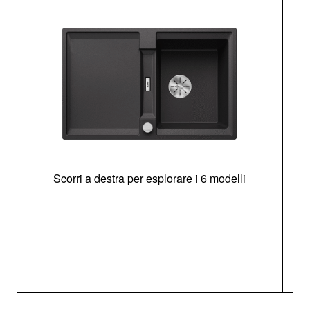
Scorri a destra per esplorare i 6 modelli
g