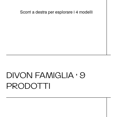
Scorri a destra per esplorare i 4 modelli
O
DIVON FAMIGLIA · 9
PRODOTTI