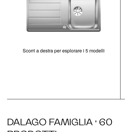
Scorri a destra per esplorare i 5 modelli
O
DALAGO FAMIGLIA · 60