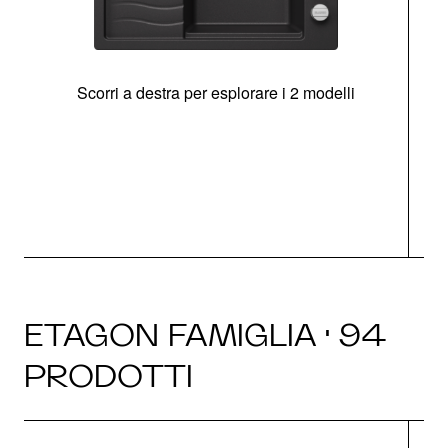
Scorri a destra per esplorare i 2 modelli
g
ETAGON FAMIGLIA · 94
PRODOTTI