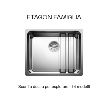
ETAGON FAMIGLIA
Scorri a destra per esplorare i 14 modelli
g