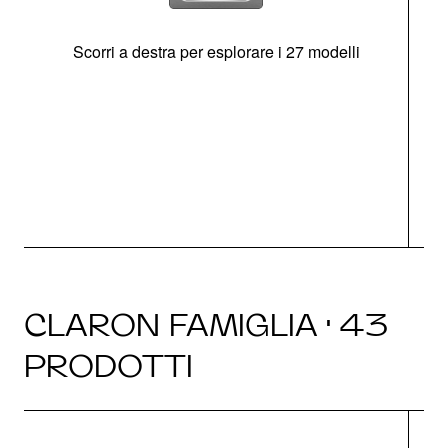
Scorri a destra per esplorare i 27 modelli
g
CLARON FAMIGLIA · 43
PRODOTTI