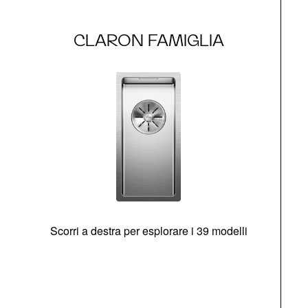
CLARON FAMIGLIA
Scorri a destra per esplorare i 39 modelli
s
O