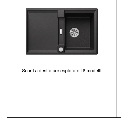
Scorri a destra per esplorare i 6 modelli
g