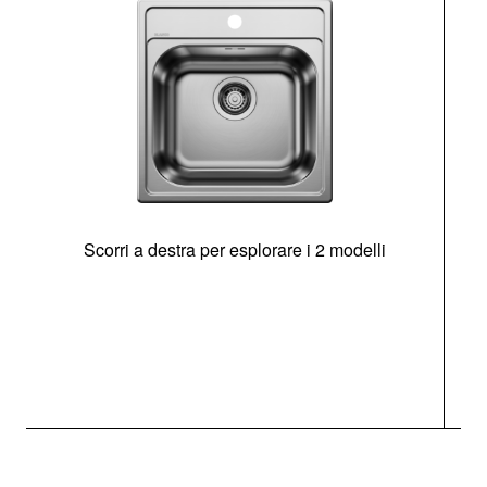
Scorri a destra per esplorare i 2 modelli
s
O