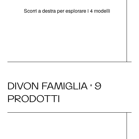
Scorri a destra per esplorare i 4 modelli
O
DIVON FAMIGLIA · 9
PRODOTTI