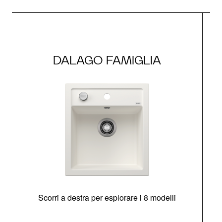
DALAGO FAMIGLIA
Scorri a destra per esplorare i 8 modelli
O