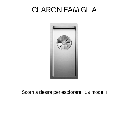
CLARON FAMIGLIA
Scorri a destra per esplorare i 39 modelli
s
O