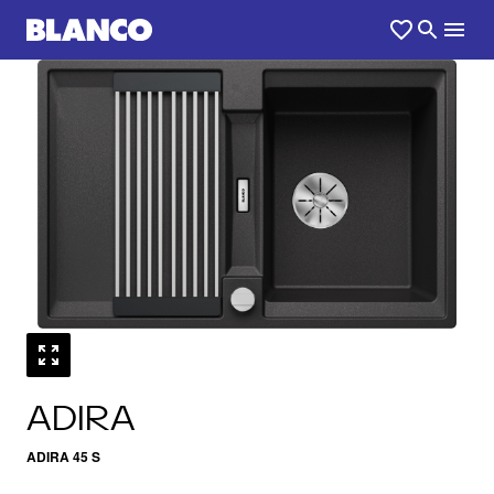
1
0
/
ADIRA
ADIRA 45 S