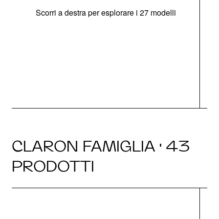
Scorri a destra per esplorare i 27 modelli
g
CLARON FAMIGLIA · 43
PRODOTTI