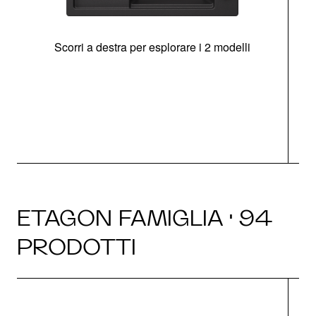
Scorri a destra per esplorare i 2 modelli
g
ETAGON FAMIGLIA · 94
PRODOTTI