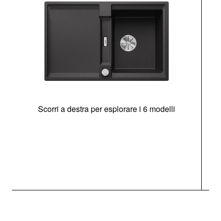
Scorri a destra per esplorare i 6 modelli
g