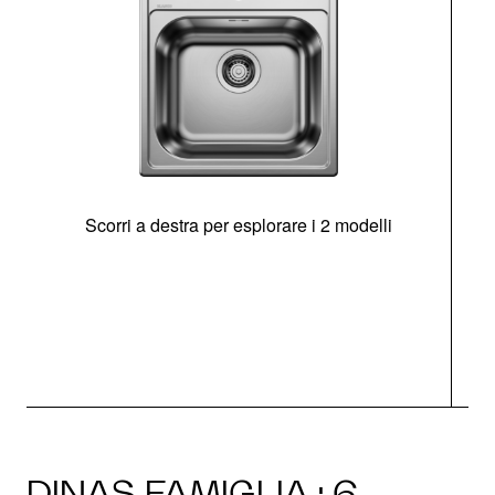
Scorri a destra per esplorare i 2 modelli
s
O
DINAS FAMIGLIA · 6