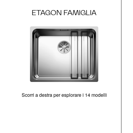
ETAGON FAMIGLIA
Scorri a destra per esplorare i 14 modelli
g