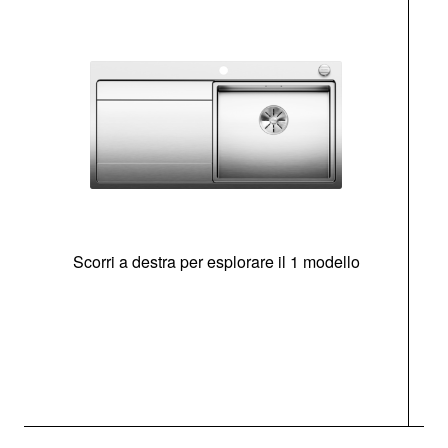
Scorri a destra per esplorare il 1 modello
O