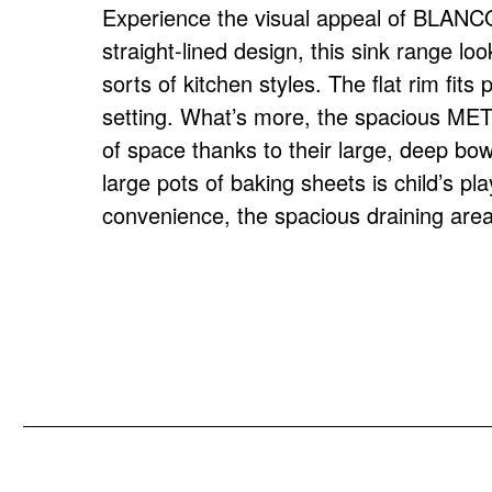
Experience the visual appeal of BLANC
a worktop. As all METRA sinks are mad
straight-lined design, this sink range loo
Silgranit, they are particularly easy-care, s
METRA
sorts of kitchen styles. The flat rim fits 
acid-resistant. What's more, this range 
setting. What’s more, the spacious MET
available in flushmount versions. To top
of space thanks to their large, deep bo
sinks can be installed reversibly – perfect 
large pots of baking sheets is child’s pl
Modern design with spacious bowl
convenience, the spacious draining are