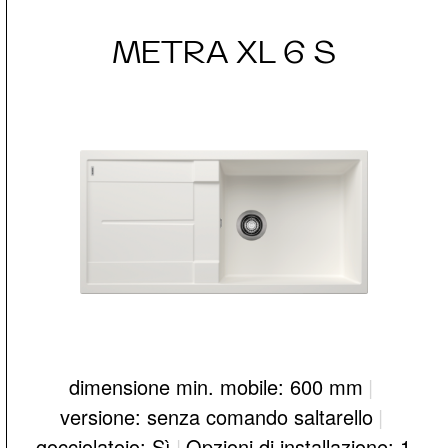
METRA XL 6 S
dimensione min. mobile: 600 mm
|
versione: senza comando saltarello
|
gocciolatoio: Sì
|
Opzioni di installazione: 1