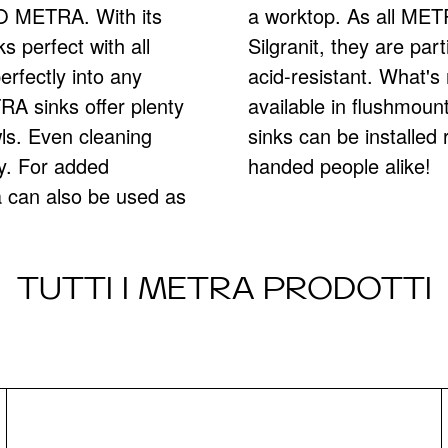
O METRA. With its
e of high-quality
ks perfect with all
cratch resistant and
perfectly into any
of sinks is also
RA sinks offer plenty
 it all off, all METRA
wls. Even cleaning
for right- and left-
ay. For added
handed people alike!
s
a can also be used as
TUTTI I METRA PRODOTTI