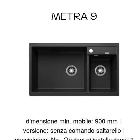
METRA 9
dimensione min. mobile: 900 mm
|
versione: senza comando saltarello
|
gocciolatoio: No
|
Opzioni di installazione: 1