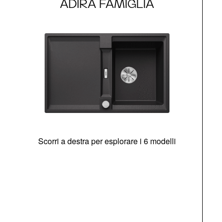
ADIRA FAMIGLIA
Scorri a destra per esplorare i 6 modelli
g