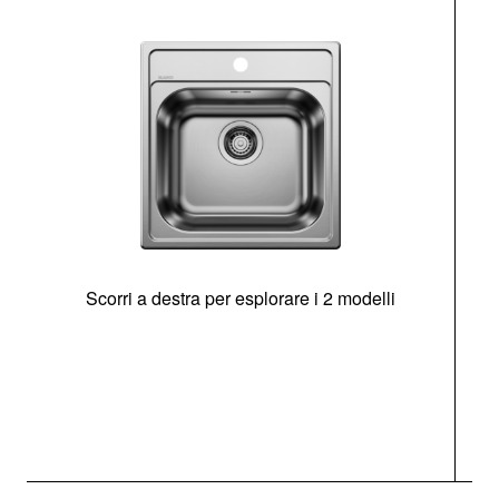
Scorri a destra per esplorare i 2 modelli
s
O