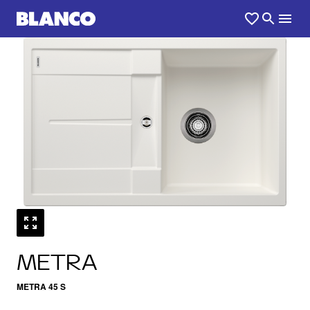
1
0
/
METRA
METRA 45 S