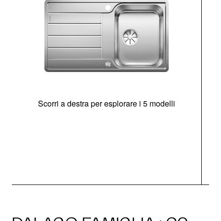
Scorri a destra per esplorare i 5 modelli
O