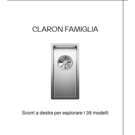
CLARON FAMIGLIA
Scorri a destra per esplorare i 39 modelli
s
O