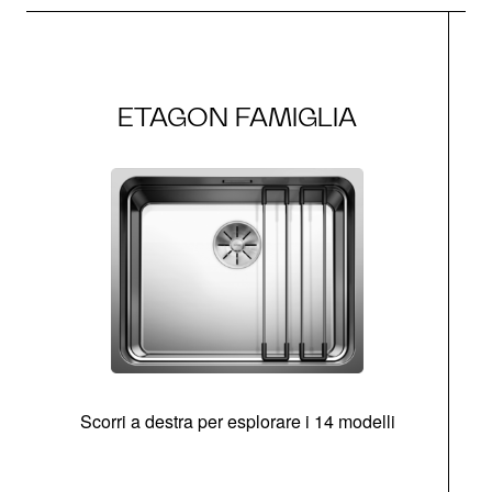
ETAGON FAMIGLIA
Scorri a destra per esplorare i 14 modelli
g