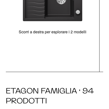
Scorri a destra per esplorare i 2 modelli
g
ETAGON FAMIGLIA · 94
PRODOTTI