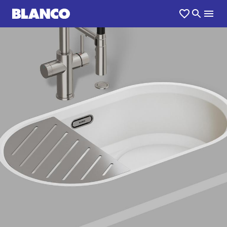
1
0
/