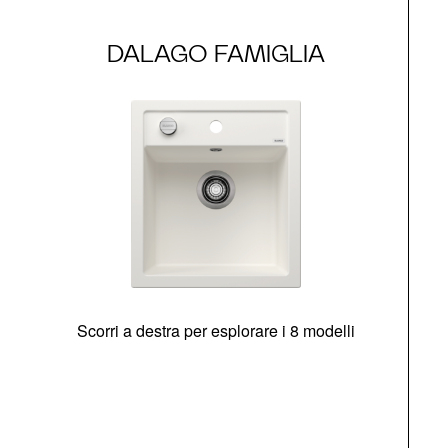
DALAGO FAMIGLIA
Scorri a destra per esplorare i 8 modelli
O