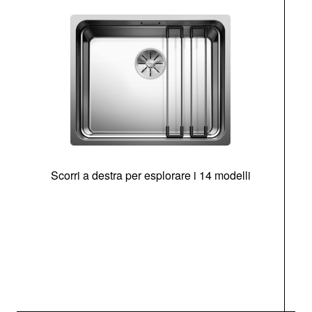
Scorri a destra per esplorare i 14 modelli
g