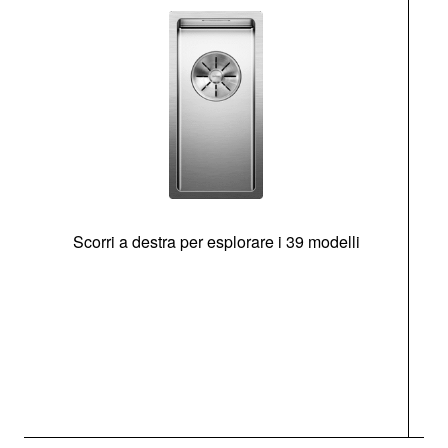
Scorri a destra per esplorare i 39 modelli
s
O