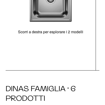
Scorri a destra per esplorare i 2 modelli
s
O
DINAS FAMIGLIA · 6
PRODOTTI