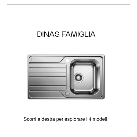
DINAS FAMIGLIA
Scorri a destra per esplorare i 4 modelli
O