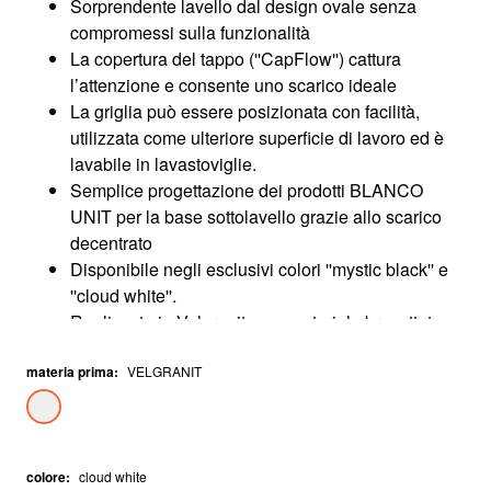
Sorprendente lavello dal design ovale senza
compromessi sulla funzionalità
La copertura del tappo (''CapFlow'') cattura
l’attenzione e consente uno scarico ideale
La griglia può essere posizionata con facilità,
utilizzata come ulteriore superficie di lavoro ed è
lavabile in lavastoviglie.
Semplice progettazione dei prodotti BLANCO
UNIT per la base sottolavello grazie allo scarico
decentrato
Disponibile negli esclusivi colori ''mystic black'' e
''cloud white''.
Realizzato in Velgranit – un materiale brevettato
da BLANCO, resistente, duraturo e facile da pulire.
materia prima
:
VELGRANIT
colore
:
cloud white