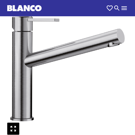
1
0
/