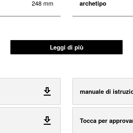
248 mm
archetipo
Leggi di più
manuale di istruzi
Tocca per approva